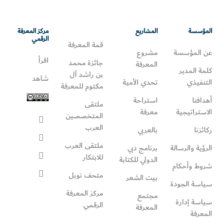
المؤسسة
المشاريع
مركز المعرفة
الرقمي
قمة المعرفة
عن المؤسسة
مشروع
اقرأ
جائزة محمد
المعرفة
كلمة المدير
بن راشد آل
شاهد
التنفيذي
تحدي الأمية
مكتوم للمعرفة
أهدافنا
استراحة
ملتقى
الاستراتيجية
معرفة
المتخصصين
العرب
ركائزنا
بالعربي
ملتقى العرب
الرؤية والرسالة
برنامج دبي
للابتكار
الدولي للكتابة
شروط وأحكام
متحف نوبل
بيت الشعر
سياسة الجودة
مركز المعرفة
مجتمع
سياسة إدارة
الرقمي
المعرفة
المعرفة