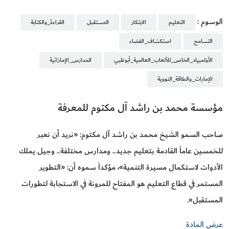
الوسوم :
التعليم
الابتكار
المستقبل
القراءة_والكتابة
التسامح
استكشاف_الفضاء
الأولمبياد_الخاص_للألعاب_العالمية_أبوظبي
المدارس_الإماراتية
الإمارات_والطاقة_النووية
مؤسسة محمد بن راشد آل مكتوم للمعرفة
صاحب السمو الشيخ محمد بن راشد آل مكتوم: «نريد أن نعبر
للخمسين عاماً القادمة بتعليم جديد.. ومدارس مختلفة.. وجيل يملك
الأدوات لاستكمال مسيرة التنمية»، مؤكداً سموه أن: «التطوير
المستمر في قطاع التعليم هو المفتاح للمرونة في الاستجابة لتطورات
المستقبل».
عرض المادة