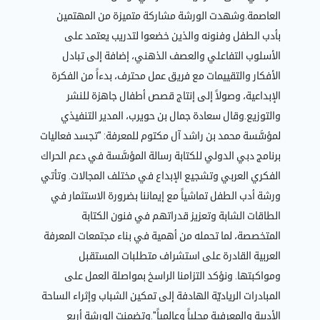
العاصمة.وشهدت الورشة مشاركة متميزة من المهتمين
بأدب الطفل وفنونه والذين خضعوا لتدريب يعتمد على
الأسلوب التفاعلي والعصف الذهني، إضافة إلى تبادل
الأفكار والتقييمات مع فريق عمل محترف، بدءاً من الفكرة
الإبداعية، وصولاً إلى إنتاج قصص أطفال جاهزة للنشر
والتوزيع.وقال سعادة جمال بن حويرب، المدير التنفيذي
لمؤسَّسة محمد بن راشد آل مكتوم للمعرفة: "تجسد فعاليات
برنامج دبي الدولي للكتابة رسالة المؤسَّسة في دعم الحراك
الفكري العربي وتشجيع الإبداع في مختلف المجالات. وتأتي
ورشة أدب الطفل تماشياً مع إيماننا بضرورة الاستثمار في
الطاقات الشابة وتعزيز قدراتهم في فنون الكتابة
المتخصصة، لما تحمله من أهمية في بناء مجتمعات المعرفة
العربية القادرة على استشراف متطلبات المستقبل
ومواكبتها. ونؤكد التزامنا الراسخ بمواصلة العمل على
المبادرات الرياديّة الهادفة إلى تمكين الشباب وإثراء الساحة
الأدبية والمعرفية محلياً وعالمياً".وتضمنت الورشة أربع