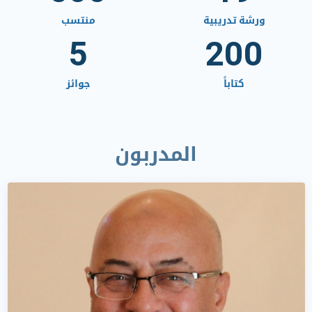
ورشة تدريبية
منتسب
5
200
كتاباً
جوائز
المدربون