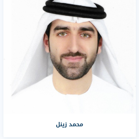
محمد زينل