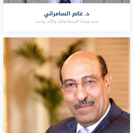
د. غانم السامرائي
مدرب ورشة الترجمة وناقد وكاتب وباحث