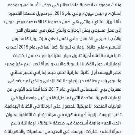
وثلاث مجموعات قصصية منها «طائر في حوض الأسماك»، و«وجوه
إنسان»، و«بيض عيون». وفي عام 2016، تم تحويل قصتها القصيرة
«أنا أبريق الشاي» والتي هي ضمن مجموعتها القصصية «بيض عيون»
إلى عمل مسرحي يمثل الإمارات والذي عُرض في مهرجان الفن
والأدب الخليجي الخامس. وفي نفس العام، فازت روايتها «حارس
الشمس» على جائزة الإمارات للرواية. كما أنها في عام 2015 أصدرت
كتابا فيه مناقشة أدبية تناول حوارا افتراضيا مع عدد من الكاتبات
الإماراتيات حول القضايا النسوية والأدب والمرأة تحت اسم «خبز وحبر».
تعتبر اليوسف أول كاتبة إماراتية تكتب فيلم إماراتي قصير نسائي
ونسوي باسم «غافة» من إخراج عائشة الزعابي والذي تم عرضه في
مهرجان دبي السينمائي الدولي عام 2017. كما أنها تعد الأولى من
الإمارات العربية المتحدة التي تم اختيارها من قبل جامعة أيوا في
الولايات المتحدة الأمريكية للحصول على الزمالة في الكتابة الإبداعية.
تكتب اليوسف زاوية أدبية شهرية في مجلة الإمارات الثقافية بعنوان
«تحت الحبر» وزاوية أسبوعية في صحيفة «الرؤية» الإماراتية باسم
«مرأة القلم». شاركت اليوسف في العديد من المناسبات والمهرجانات