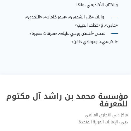
والكتاب الأكاديمي، منها:
روايات «ظل الشمس»، «سمر كلمات»، «النجدي»،
«حابي»، و«خطف الحبيب»
قصص «أغمض روحي عليك»، «سرقات صغيرة»،
«الكرسي»، و«رمادي داكن»
مؤسسة محمد بن راشد آل مكتوم
للمعرفة
مركز دبي التجاري العالمي
دبي‎ ، الإمارات العربية المتحدة‎