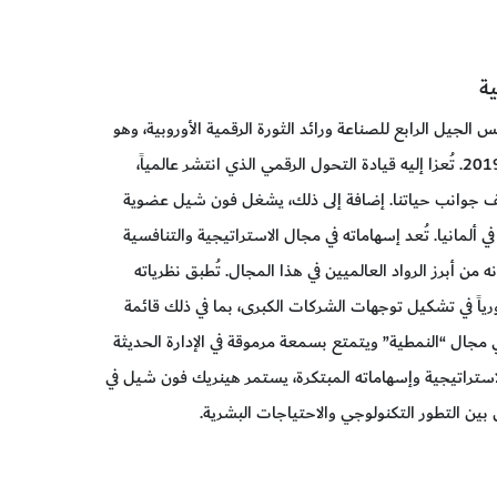
ية
جيل الرابع للصناعة ورائد الثورة الرقمية الأوروبية، وهو
أحد الفائزين بجائزة محمد بن راشد آل مكتوم للمعرفة عام 2019. تُعزا إليه قيادة التحول الرقمي الذي انتشر عالمياً،
تلف جوانب حياتنا. إضافة إلى ذلك، يشغل فون شيل عضوية
ي ألمانيا. تُعد إسهاماته في مجال الاستراتيجية والتنافسية
ن أبرز الرواد العالميين في هذا المجال. تُطبق نظرياته
رياً في تشكيل توجهات الشركات الكبرى، بما في ذلك قائمة
ا يُعد رائداً في مجال “النمطية” ويتمتع بسمعة مرموقة في الإدارة الحديثة
ستراتيجية وإسهاماته المبتكرة، يستمر هينريك فون شيل في
بين التطور التكنولوجي والاحتياجات البشرية.