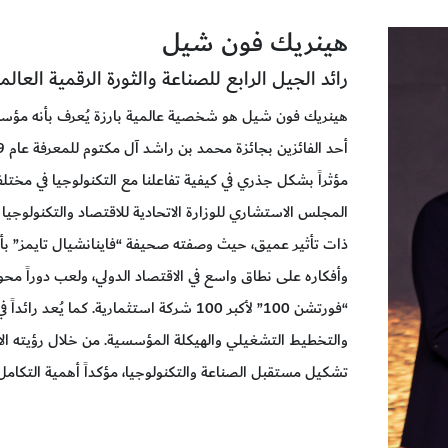
هينريك فون شيل
رائد الجيل الرابع للصناعة والثورة الرقمية العالم
هينريك فون شيل هو شخصية عالمية بارزة يُعرف بأنه مؤسس ال
مؤثراً بشكل جذري في كيفية تفاعلنا مع التكنولوجيا في مخ
المجلس الاستشاري للوزارة الاتحادية للاقتصاد والتكنولوجيا ف
ذات تأثير عميق، حيث وصفته صحيفة “فاينانشيال تايمز” بأنه م
وأفكاره على نطاق واسع في الاقتصاد الدولي، ولعب دوراً محو
“فورتشن 100” لأكبر 100 شركة استثمارية. كم
والتخطيط التشغيلي والهيكلة المؤسسية. من خلال رؤيته الا
تشكيل مستقبل الصناعة والتكنولوجيا، مؤكداً أهمية التكامل 