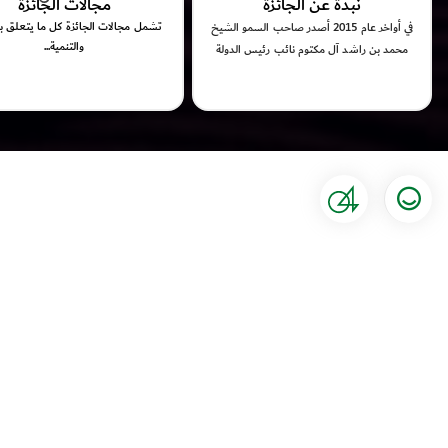
نبذة عن الجائزة
مجالات الجائزة
تشمل مجالات الجائزة كل ما يتعلق با
في أواخر عام 2015 أصدر صاحب السمو الشيخ
والتنمية...
محمد بن راشد آل مكتوم نائب رئيس الدولة
رئيس مجلس الوزراء، بصفته حاكماً لإمارة دبي،
مرسوماً بإنشاء جائزة محمد بن راشد آل
مكتوم للمعرفة، بهدف تشجيع المعنيين
والعاملين في مجال المعرفة، وتحفيزهم على
الإبداع والابتكار في تطوير مسارات نقل ونشر
وإنماء المعرفة حول العالم.