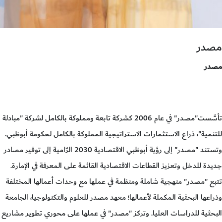
مصدر
مصدر
تأسَّست"مصدر" في عام 2006 كشركة تابعة ومملوكة بالكامل لشركة "مبادلة
للتنمية"، ذراع الاستثمارات الاستراتيجية المملوكة بالكامل لحكومة أبوظبي.
وتستند "مصدر" إلى رؤية أبوظبي الاقتصادية 2030 الرّامية إلى توفير مصادر
جديدة للدخل وتعزيز القطاعات الاقتصادية القائمة على المعرفة في الإمارة.
تتبع "مصدر" منهجية شاملة ومنظمة في عملها مع وحدات أعمالها المختلفة
وذراعها البحثية المكملة لأعمالها؛ معهد مصدر للعلوم والتكنولوجيا، الجامعة
البحثية للدراسات العليا. وتركز "مصدر" في عملها على محوري تطوير مشاريع