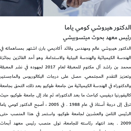
الدكتور هيروشي كومي ياما
رئيس معهد بحوث ميتسوبيشي
الدكتور هيروشي عالم ومهندس وقائد أكاديمي بارز، اشتهر بمساهماته في
الهندسة الكيميائية والهندسة البيئية والاستدامة. وهو أحد الفائزين بجائزة
محمد بن راشد آل مكتوم للمعرفة لعام 2017 لجهوده في نشر المعرفة
وتعزيز التقدم المجتمعي. حصل على درجات البكالوريوس والماجستير
والدكتوراه في الهندسة الكيميائية من جامعة طوكيو بعد ذلك، التحق بجامعة
كاليفورنيا ديفيس، كباحث ما بعد الدكتوراه، ثم عاد إلى جامعة طوكيو، حيث
ترقى إلى درجة أستاذ في عام 1988 . في 2005 ، أصبح الدكتور كومي ياما
الرئيس الثامن والعشرين لجامعة طوكيو، واستمر في هذا المنصب حتى
2009 . بعد انتهاء رئاسته للجامعة، تولى منصب رئيس معهد أبحاث