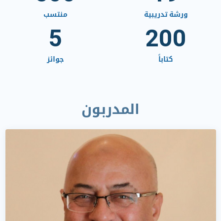
ورشة تدريبية
منتسب
5
200
كتاباً
جوائز
المدربون