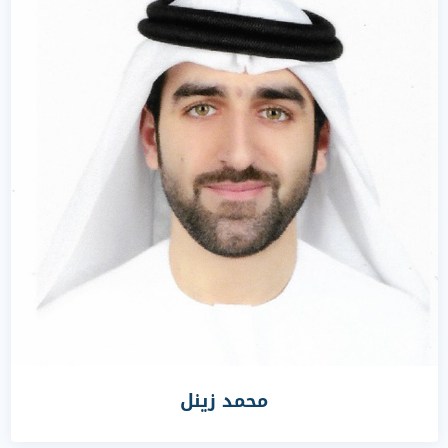
محمد زينل