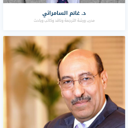
د. غانم السامرائي
مدرب ورشة الترجمة وناقد وكاتب وباحث