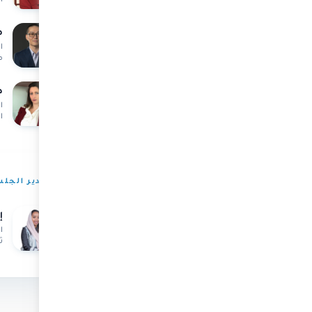
وم
ه
ا
م
د
ا
ا
ن
مدير الجل
إ
ا
ث