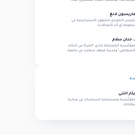
راسلة برنامج AI Decoded على قناة بي بي سي
اريسون لانغ
لرئيس التنفيذي للشؤون الاستراتيجية في
جموعة إي أند (اتصالات)
. حنان سلام
لمؤسِّسة المشاركة لنادي "المرأة في الذكاء
لاصطناعي" ومديرة معهد سمارت في جامعة
يويورك أبوظبي
سة
يثار التني
لمؤسِّسة ومستشارة السياسات في مبادرة
ينكتانك