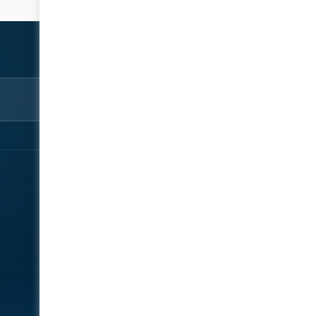
استكشف
شارك
نبذة‎
سجّل الآن
المتحدثون
تواصل معنا
الأخبار
المعرض