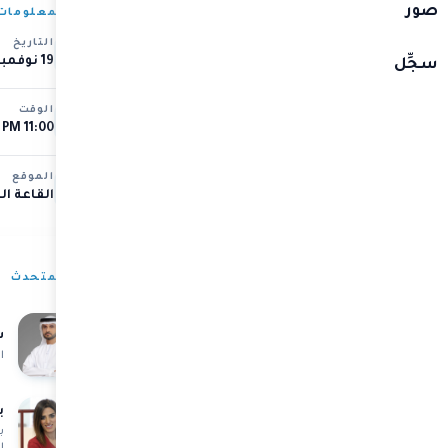
صور
المعلومات
التاريخ
نظام بيئي مستقبلي
19 نوفمبر 2024
سجِّل
الوقت
11:00 AM – 12:00 PM
الموقع
القاعة ال
ء بيئة أكثر مرونة وصلابة
ة
المتحدث
س
ا
ب
ب
ا