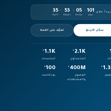
33
53
05
101
:
:
:
بدأ خلال
يوم
ساعة
دقيقة
ثانية
سجّل الآن
تعرّف على القمة
+
+
1.1K
2.1K
ات
المتحدثون
الجلسات
+
+
+
100
400M
1.
ضور
الوصول
بودكاست
والمشاهدات