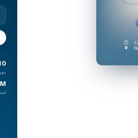
صور
ي
سجِّل
10
دور
3M
الح