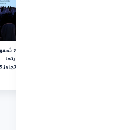
َّسة محمد بن راشد آل
قمَّة المعرفة 2025 تُح
وم للمعرفة وبرنامج
نجاحاً لافتاً في دورتها
م المتحدة الإنمائي
العاشرة بح
مان "قمة المعرفة"
ألف شخص
المزيد
اقرأ المزيد
تها الحادية عشرة
مبر المقبل
اقرأ المزيد