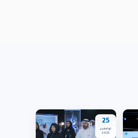
وتــحــدي الــجـوائــح
المعرفة .. الحاضر والمستقبل
2022
2016
25
نوفمبر
2025