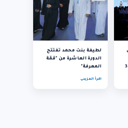
قق
لطيفة بنت محمد تفتتح
الدورة العاشرة من "قمّة
ضور تجاوز 35
المعرفة"
اقرأ المزيد