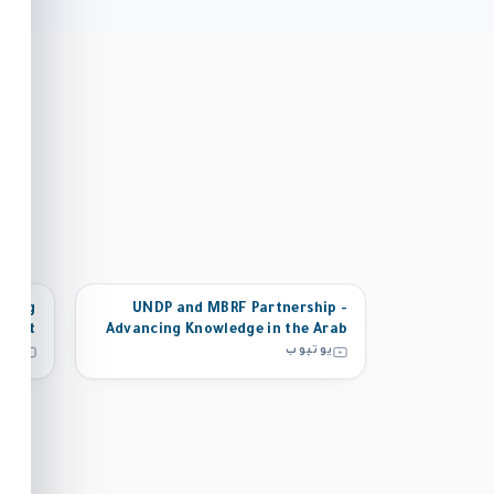
fting
UNDP and MBRF Partnership -
 Want
Advancing Knowledge in the Arab
States Region and Beyond
يوتيوب
يوت