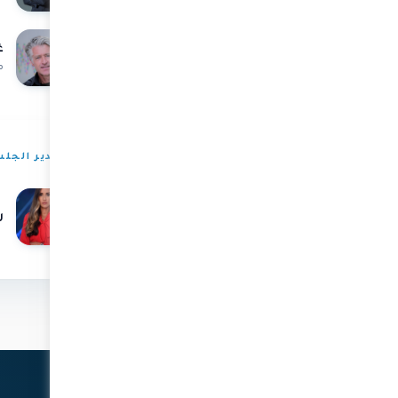
غ
مؤس
مدير الجل
ر