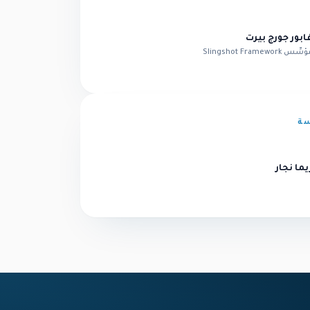
ابور جورج بيرت
ِّس Slingshot Framework
سة
يما نجار