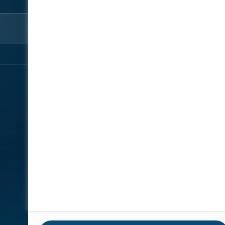
استكشف
شارك
نبذة‎
سجّل الآن
المتحدثون
تواصل معنا
الأخبار
المعرض
تقارير
الرعاة