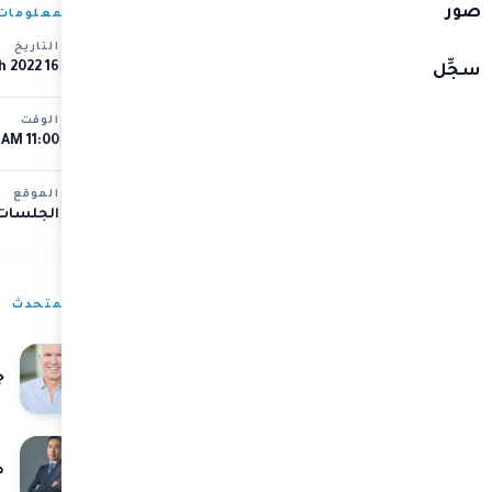
صور
المعلومات
التاريخ
وُّل المجتمعات وقيادة
16 messages.March 2022
سجِّل
الوقت
11:00 AM – 12:00 AM
مرحلة ما بعد الجائحة؟
الموقع
ات المبتكرة؟
الجلسات 
ة
المتحدث
ج
د