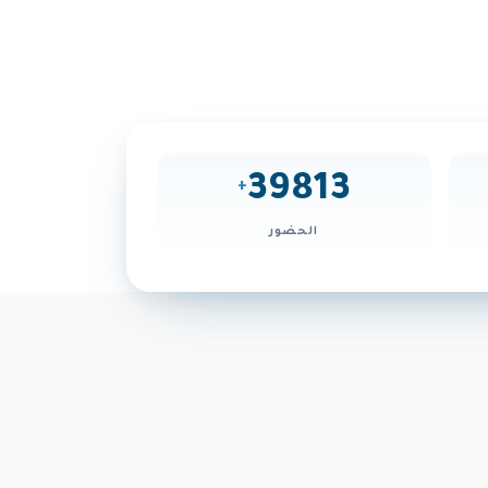
39813
+
الحضور