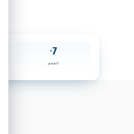
تحت رعاية صاحب السمو الشيخ محمد بن راشد آل 
«رعاه الله»، تُنظم مؤسَّسة محمد بن راشد آل مكتوم
حماية البشرية وتحدي الجوائح».
7
+
القمم