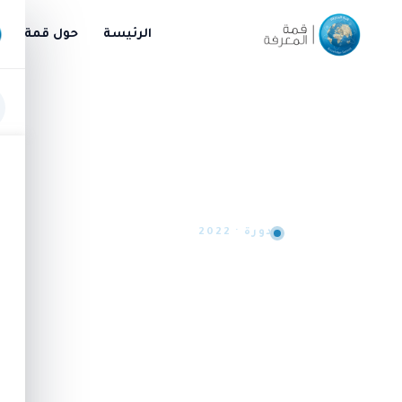
الرئيسة
حول قمة الم
دورة · 2022
المعرفة: حـمايــــ
الــجـوائــح