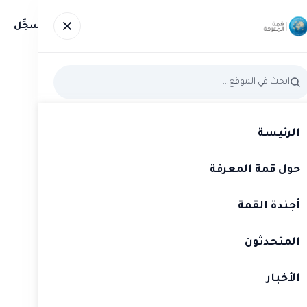
عرفة
أجندة القمة
المتحدثون
الأخبار
صور
سجِّل
الرئيسة
حول قمة المعرفة
أجندة القمة
ة الــبشــريــة وتــحــ
المتحدثون
الأخبار