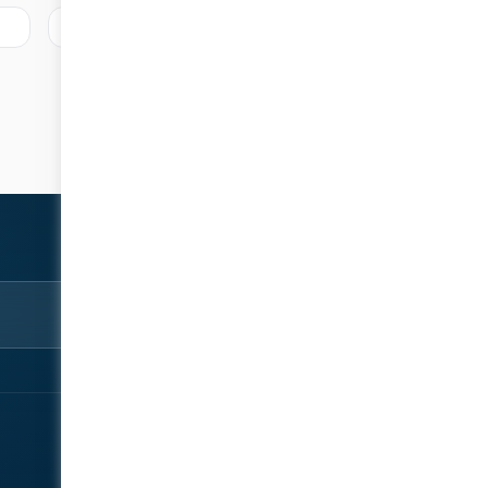
استكشف
شارك