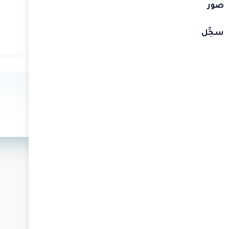
مكتوم نائب رئيس الدولة رئيس مجلس الوزراء حاكم دبي
صور
 للمعرفة، بالتعاون مع برنامج الأمم المتحدة الإنمائي
«قمَّة المعرفة» بدورتها السابعة بمقر إكسبو 2020 دبي، يومي 14 و15 مارس المقبل، تحت شعار: «المعرفة..
سجِّل
673
350
+
+
الجلسات
المتحدثون
أبرز
المتحدثون