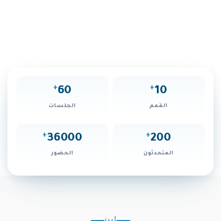
المعرفة وتوظيفها في خدمة التنمية المستدامة. وتنعقد نسخة هذا
العام تحت شعار "أسواق المعرفة: تطوير المجتمعات المستدامة"، في
محطة استثنائية تؤكد الدور المحوري لدولة الإمارات في قيادة الحوارات
العالمية وبناء شراكات استراتيجية تعزز مستقبل مجتمعات المعرفة.
+
+
60
10
القمم
الجلسات
+
+
36000
200
المتحدثون
الحضور
أبرز