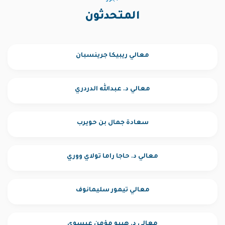
المتحدثون
معالي ريبيكا جرينسبان
معالي د. عبدالله الدردري
سعادة جمال بن حويرب
معالي د. حاجا راما تولاي ووري
معالي تيمور سليمانوف
معالي د. هيبو مؤمن عيسوي