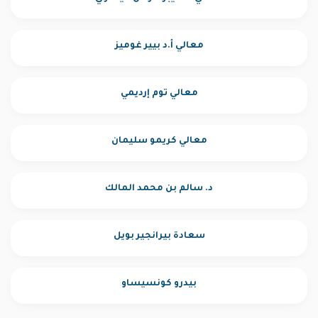
معالي أ.د بيير غوميز
معالي توم إرديمي
معالي كريمو سليمان
د. سالم بن محمد المالك
سعادة بيرانجير بويل
بيدرو كونسيساو