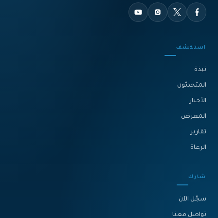
استكشف
نبذة‎
المتحدثون
الأخبار
المعرض
تقارير
الرعاة
شارك
سجّل الآن
تواصل معنا