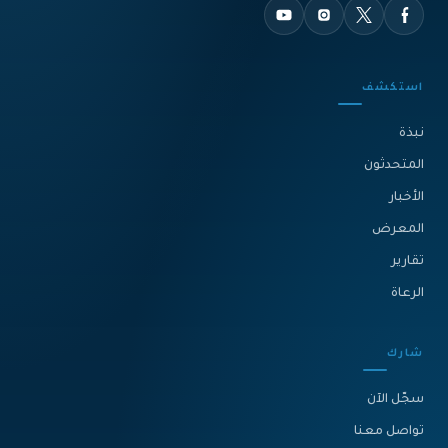
استكشف
نبذة‎
المتحدثون
الأخبار
المعرض
تقارير
الرعاة
شارك
سجّل الآن
تواصل معنا