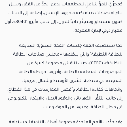
كمحرِّكٍ لنموٍّ شاملٍ للمجتمعات يدعم الحدَّ من الفقر، وسبل
بناء اقتصادات ديناميكية محورها الإنسان، إضافة إلى البيانات
كموردٍ مستدامٍ ومتجدِّدٍ ذاتياً للدول، إلى جانب «أيزو 30401»، أول
معيار دولي لإدارة المعرفة.
كما تستضيف القمة جلسات "القمة السنوية السابعة
للطاقة النظيفة" والتي ينظمها «مجلس صناعات الطاقة
النظيفة» (CEBC)، حيث تناقش مجموعة كبيرة من
الموضوعات المتعلقة بالطاقة، وأبرزها: خريطة الطاقة
المتجددة في منطقة الشرق الأوسط وشمال إفريقيا،
واتجاهات كفاءة الطاقة، وأفضل الممارسات في هذا القطاع،
إلى جانب التنقُّل الكهربائي والوقود البديل والابتكار التكنولوجي
في مجال الطاقة، وغيرها من الموضوعات.
وقد حدَّدت الأمم المتحدة مجموعة أهداف التنمية المستدامة