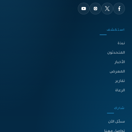
استكشف
نبذة‎
المتحدثون
الأخبار
المعرض
تقارير
الرعاة
شارك
سجّل الآن
تواصل معنا