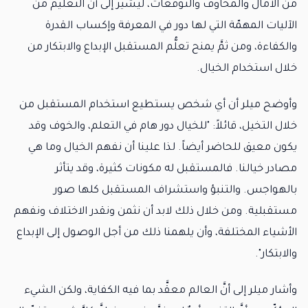
من الآمال والمخاوف والتوقُّعات، ليشير إلى أنَّ التعليم من
الآليات المهمّة التي لها دور في المعرفة وإكساب القدرة
والكفاءة، ومن ثمَّ يمنح تعلُّم المستقبل الإبداع والابتكار من
خلال استخدام الخيال.
وأوضح ميلر أن أي شخص يستطيع استخدام المستقبل من
خلال التخيل، قائلاً: "للخيال دور هام في التعلم، والخوف وقد
يكون معيق للحاضر أيضاً. لذا علينا أن نفهم الخيال وما هي
مصادر خيالنا. فالمستقبل له مكونات كثيرة، وقد يتأثر
بالهواجس. والتنبؤ واستشراف المستقبل كلها صور
مستقبلية. ومن خلال ذلك لابد أن نثمن ونقدر الاختلاف ونفهم
الأشياء المختلفة، وأن يلهمنا ذلك من أجل الوصول إلى الإبداع
والابتكار".
وأشار ميلر إلى أنَّ العالم معقَّد بما فيه الكفاية، ولكن الشيء