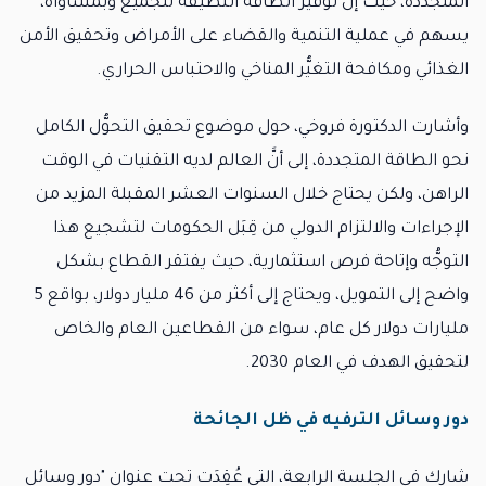
المتجددة، حيث إنَّ توفير الطاقة النظيفة للجميع وبمساواة،
يسهم في عملية التنمية والقضاء على الأمراض وتحقيق الأمن
الغذائي ومكافحة التغيُّر المناخي والاحتباس الحراري.
وأشارت الدكتورة فروخي، حول موضوع تحقيق التحوُّل الكامل
نحو الطاقة المتجددة، إلى أنَّ العالم لديه التقنيات في الوقت
الراهن، ولكن يحتاج خلال السنوات العشر المقبلة المزيد من
الإجراءات والالتزام الدولي من قِبَل الحكومات لتشجيع هذا
التوجُّه وإتاحة فرص استثمارية، حيث يفتقر القطاع بشكل
واضح إلى التمويل، ويحتاج إلى أكثر من 46 مليار دولار، بواقع 5
مليارات دولار كل عام، سواء من القطاعين العام والخاص
لتحقيق الهدف في العام 2030.
دور وسائل الترفيه في ظل الجائحة
شارك في الجلسة الرابعة، التي عُقِدَت تحت عنوان "دور وسائل