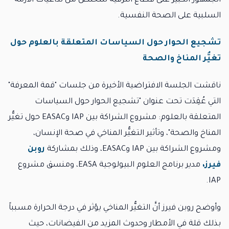
الجمهور الكبير على قطاع الترفيه للتخلُّص من تداعيات الأزمة
السلبية على الصحة النفسية.
تشجيع الحوار حول السياسات المتعلقة بالعلوم حول
تغيُّر المناخ والصحة
ناقشت الجلسة الافتراضية الأخيرة من جلسات "قمة المعرفة"
التي عُقِدَت تحت عنوان "تشجيع الحوار حول السياسات
المتعلقة بالعلوم: مشروع الشراكة بين IAP وEASAC حول تغيُّر
المناخ والصحة"، وتأثير التغيُّر المناخي في صحة الإنسان،
ومشروع الشراكة بين IAP وEASAC، وذلك بمشاركة
روبن
فيرز،
مدير برنامج العلوم البيولوجية EASA، ومنسق مشروع
IAP.
وأوضح روبن فيرز أنَّ التغيُّر المناخي يؤثر في درجة الحرارة مسبباً
بذلك قلة في الأمطار وحدوث المزيد من الفيضانات، حيث