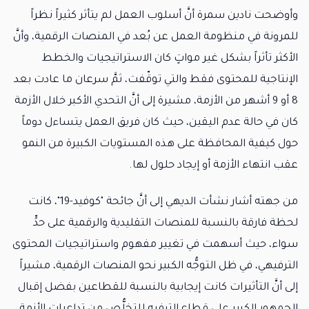
وأوضحت نادين سمرة أنَّ أسلوب العمل لم يتأثر كثيراً نظراً
للمرونة في منظومة العمل عن بُعد في المنصات الرقمية، وأنَّ
الأكثر تأثراً بشكل غير مواتٍ كان الاستراتيجيات والخطط
الإنتاجية للمحتوى فقط والتي توقّفت، ثمَّ سرعان ما عادت بعد
8 أو 9 أشهر من الأزمة، مشيرة إلى أنَّ التحدي الأكبر خلال الأزمة
كان في حالة عدم اليقين، حيث كان فريق العمل يتساءل دوماً
حول كيفية المحافظة على هذه المستويات الكبيرة من النمو
عقب انتهاء الأزمة أو إيجاد حلول لها.
من جهته أشار نشأت الديهي إلى أنَّ جائحة "كوفيد-19"، كانت
لحظة فارقة بالنسبة للمنصات التقليدية والرقمية على حدٍّ
سواء، حيث أسهمت في تغيير مفهوم واستراتيجيات المحتوى
الترفيهي، في ظل التوجُّه الكبير نحو المنصات الرقمية، مشيراً
إلى أنَّ التأثيرات كانت إيجابية بالنسبة للقطاعين بفضل إقبال