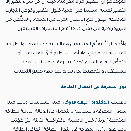
المؤكّد هو أنَّ التغيير أمرٌ لا مفرَّ منه، حيث إنَّ كلَّ شيء يتغيّر إلا
التغيير نفسه، مشدداً على أهمية قبول التغيير وخوض التجارب
المختلفة، ليكون لدى الإنسان المزيد من الحكمة، والتخلُّص من
البيروقراطية التي تمثِّل عائقاً أمام استشراف المستقبل.
وأكَّد ميلر أنَّ تعلُّم المستقبل هو الاستعداد بالشكل والطريقة
المناسبة لما هو آتٍ، ولا أحد يستطيع خَلْقَ المستقبل أو
التحكُّم فيه، فالأشياء تحدث بسرعة، ويجب الاستعداد
للمستقبل والتخطيط لكل شيء لمواجهة جميع التحديات.
دور المعرفة في انتقال الطاقة
ناقشت
الدكتورة ربيعة فروخي
، مدير السياسات ونائب مدير
شؤون المعرفة والسياسة والتمويل في الوكالة الدولية للطاقة
المتجددة "إيرينا"، خلال الجلسة الافتراضية الثالثة التي عُقِدَت
تحت عنوان "دور المعرفة في انتقال الطاقة"، تعافي الطاقة