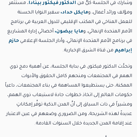
وشارك في الجلسة كلٌّ من
الدكتور فيكتور بينادا
، مستثمر
ومؤلف ورائد أعمال، و
مايكل حداد،
سفير النوايا الحسنة
للعمل المناخي في المكتب الإقليمي للدول العربية في برنامج
الأمم المتحدة الإنمائي، و
مايا بيضون،
أخصائي إدارة المشاريع
في برنامج الأمم المتحدة الإنمائي، وأدار الجلسة الإعلامي
حازم
إبراهيم
من قناة الشرق الإخبارية.
وتحدَّث الدكتور فيكتور، في بداية الجلسة، عن أهمية دمج ذوي
الهمم في المجتمعات ومنحهم كامل الحقوق والأدوات
الممكنة، حتى يستطيعوا المساهمة في بناء المجتمعات، داعياً
حكومات العالم إلى اتخاذ خطوات جادة لاستيعاب ذوي الهمم،
ومشيراً في ذات السياق إلى أنَّ المدن الذكية توفِّر إمكاناتٍ
عديدةً لهذه الشريحة، ومن الضروري وضعهم في عين الاعتبار
عند إقامة المدن الجديدة خلال السنوات القادمة.