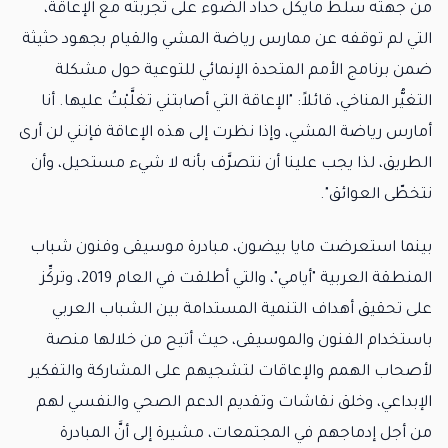
من جهته سلَّط مايكل حداد الضوء على تجربته مع الإعاقة،
التي لم توقفه عن ممارس رياضة المشي والقيام بجهود حثيثة
ضمن برنامج الأمم المتحدة الإنمائي للتوعية حول مشكلة
التغيُّر المناخي، قائلاً: "الإعاقة التي أصابتني تغلَّبْتُ عليها. أنا
أمارس رياضة المشي، وإذا نظرت إلى هذه الإعاقة فإنني لن أرى
الطريق، لذا يجب علينا أن نتصرَّف بأنه لا شيء مستحيل، وأن
نتخطّى العوائق".
بينما استعرضت مايا بيضون، مبادرة موسيقى وفنون شباب
المنطقة العربية "أيامي"، والتي أطلقت في العام 2019، وتركِّز
على تحقيق أهداف التنمية المستدامة بين الشباب العربي
باستخدام الفنون والموسيقى، حيث أتيح من خلالها منصة
لأصحاب الهمم والإعاقات لتشجيهم على المشاركة والتفكير
الإبداعي، وخلق نقاشات وتقديم الدعم الصحي والنفسي لهم
من أجل إدماجهم في المجتمعات، مشيرة إلى أنَّ المبادرة