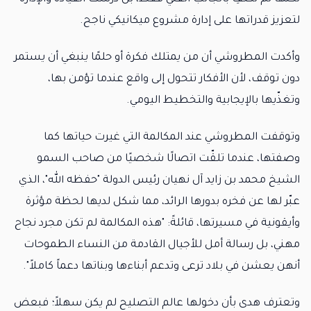
لتعزيز قدراتها على إدارة مشروع ميكانيكي ناجح.
وأكدت المطروشي أن من يمتلك فكرة أو حلمًا ينبغي أن يستمر
دون توقف، لأن الأفكار تتحول إلى واقع عندما تؤمن بها،
وتغذّيها بالإيجابية والتخطيط اليومي.
وتوقفت المطروشي عند المكالمة التي غيرت حياتها كما
وصفتها، عندما تلقّت اتصالًا شخصيًا من صاحب السمو
الشيخ محمد بن زايد آل نهيان رئيس الدولة "حفظه الله"، الذي
عبّر لها عن فخره بدورها الرائد، مما شكل لديها لحظة مؤثرة
وأيقونية في مسيرتها، قائلةً: "هذه المكالمة لم تكن مجرد نجاح
مهني، بل رسالة أمل للأجيال القادمة من النساء الطموحات
أنهن يعشن في بلاد ترعى وتدعم أبناءها وبناتها دعماً كاملاً".
وتعترف هدى بأن دخولها عالم التصليح لم يكن سهلاً؛ فبعض