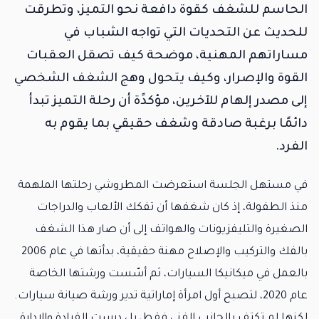
الحاسم للشغف كقوة دافعة نحو التميز، وتطرقت
للحديث عن التحديات التي تواجه الشباب في
مساراتهم المهنية، موضحة كيف تصقل العقبات
القوة والإصرار، وكيف يتحول وهج الشغف الشخصي
إلى مصدر إلهام للآخرين، مؤكدًة أن رحلة التميز تبدأ
دائمًا برغبة صادقة وشغف حقيقي بما يقوم به
الفرد.
في مستهل الجلسة استعرضت المطروشي رحلتها الملهمة
منذ الطفولة، إذ كان شغفها أن تفكك الألعاب والدراجات
الصغيرة والتليفزيونات والهواتف إلى أن صار هذا الشغف
بالفك والتركيب والإصلاح مهنة حقيقية، بدأتها في عام 2006
بالعمل في ميكانيكا السيارات، ثم أسّست ورشتها الخاصة
عام 2020، لتصبح أول امرأة إماراتية تدير ورشة صيانة سيارات.
لكنها لم تكتفِ بالجانب الفني فقط، بل درست القيادة والإدارة