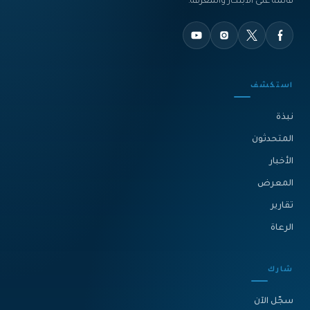
قائمة على الابتكار والمعرفة.
استكشف
نبذة‎
المتحدثون
الأخبار
المعرض
تقارير
الرعاة
شارك
سجّل الآن