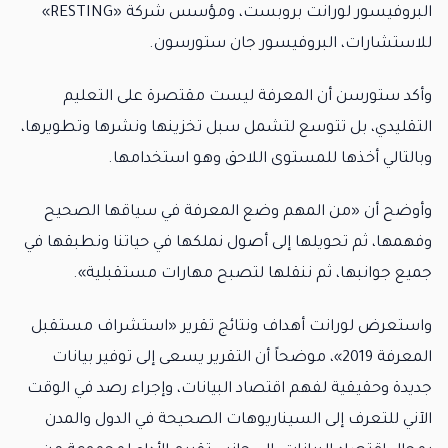
البروفيسور لورانت بروبست، ومؤسس شركة «RESTING»
للاستشارات، البروفيسور جان ستورسون.
وأكد ستورسن أن المعرفة ليست مقتصرة على التعليم
التقليدي، بل تتوسع لتشمل سبل تخزينها ونشرها وتطويرها،
وبالتالي أخذها للمستوى اللاحق وهو استخدامها.
وأوضح أن «من المهم وضع المعرفة في سياقها الصحيح
وفهمها، ثم تحويلها إلى أصول نملكها في حياتنا ونطبقها في
جميع جوانبها، ثم ننقلها لتصبح مهارات مستقبلية».
واستعرض لورانت أهداف ونتائج تقرير «استشراف مستقبل
المعرفة 2019»، موضحاً أن التقرير يسعى إلى توفير بيانات
جديدة وحقيقية لفهم اقتصاد البيانات، وإجراء رصد في الوقت
الآني للتعرف إلى السيناريوهات الصحيحة في الدول والمدن