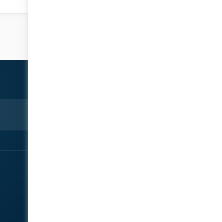
استكشف
شارك
نبذة‎
سجّل الآن
المتحدثون
تواصل معنا