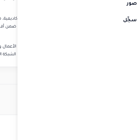
صور
الأعمال في جامعة الشارقة.
تمتلك الدكتورة ديما أكثر من 20 عاماً من الخبرة الأكاديمية، معظمها في الجامعة الأمريكية في بيروت (
سجِّل
من قبل جامعة ستانفورد.
تعدّ
من أشد الداعمين لمواضيع الاستدامة وريادة الأعمال وا
منشورات في هذه المجالات
،
بما في ذلك تأسيس الشبكة اللبن
م فوق الثانوي
ت المستقبل