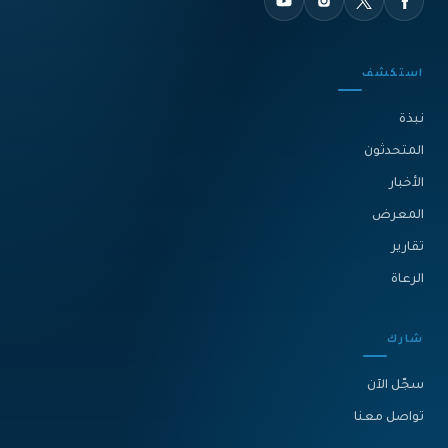
استكشف
نبذة‎
المتحدثون
الأخبار
المعرض
تقارير
الرعاة
شارك
سجّل الآن
تواصل معنا