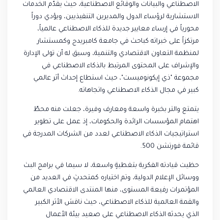
الاصطناعي والبيانات والوقائع الاصطناعية، حيث يقدّم الخدمات
الاستشارية لرؤساء الدول والمديرين التنفيذيين، ويؤدي دوراً
محورياً في إرساء معايير جديدة للذكاء الاصطناعي عالمياً،
مرتكزاً على خبراته كباحث في جامعة كامبريدج وكمستشار
لمنظمة التعاون الاقتصادي والتنمية، وسبق له أن تولى الإدارة
والإشراف على المحتوى المرتبط بالذكاء الاصطناعي في
مجموعة "ذي إيكونوميست"، حيث استطاع إحداث أثر عالمي
كبير في مجال الذكاء الاصطناعي واتجاهاته.
يتمتع والتر بخبرة واسعة ومعارف وفيرة، جعلت منه محطّ
اهتمام المؤسسات الرائدة والحكومات، إذ عمل على تطوير
استراتيجيات الذكاء الاصطناعي لعدد من الشركات المدرجة في
قائمة فورتشن 500.
حظيت قيادته الفكرية بتغطيةٍ واسعة، لا سيما في برامج البث
ووسائل الإعلام الدولية، وتم اختياره كمتحدثٍ في العديد من
المؤتمرات رفيعة المستوى، منها المنتدى الاقتصادي العالمي
والقمة العالمية للذكاء الاصطناعي، حيث ناقش الأثر الكبير
الذي يحدثه الذكاء الاصطناعي على صعيد بيئة الأعمال