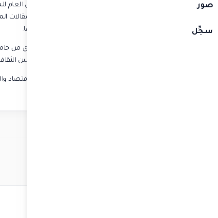
"سي إن بي سي" العربية، كما شغل منصب الأمين العام 
صور
Business Review Arabic ويعمل مترجماً رئيساً لها.
سجِّل
يحمل حازم شهادة البكالوريوس في الأدب الإنجليزي من جا
ترعاها الولايات المتحدة الأمريكية لدراسة التواصل بين الثقاف
نظراً لطبيعة عمله، فهو يمتلك خلفية قوية في الاقتصاد والما
والسياسة.
ي تأسيس مجتمعات شاملة ومتاحة لذوي الهمم
لموقع: الجلسات الافتراضية