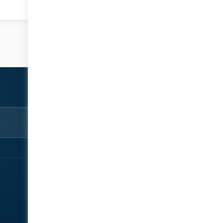
استكشف
شارك
نبذة‎
سجّل الآن