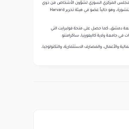
للمجلس المركزي السوري لشؤون الأشخاص من ذوي
الإعاقة، وترجم العديد من الكتب ومئات التقارير والمقالات المنشورة، وهو حالياً عضو في هيئة تحرير Harvard
معة دمشق، كما حصل على منحة فولبرايت التي
ات في جامعة ولاية كاليفورنيا، ساكرامنتو.
لية والأعمال، والمصارف الاستثمارية، والتكنولوجيا،