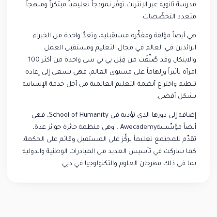
مدرسة ثانوية عبر الإنترنت توفِّر نموذجاً تعليمياً مبتكراً ومنهجاً
متعدد التخصُّصات.
هي أيضاً مؤلفة ومفكِّرة مستقبلية، وتعدُّ واحدة من الخبراء
الرائدين في العالم في مجال التعليم ومستقبل العمل
والابتكار، وقد صُنِّفَت من قِبَل بي بي سي واحدة من أكثر 100
امرأة تأثيراً وإلهاماً على مستوى العالم، فهي تسعى إلى إعادة
تنظيم واختراع أنظمة التعليم العالمية من أجل خدمة الإنسانية
بشكل أفضل.
إضافة إلى دورها الذي تؤديه في School of Humanity، فهي
أيضاً مؤسِّسةAwecademy ، وهي منظمة حائزة جوائز عدة،
تقدِّم للمجتمع تعليماً يركِّز على المستقبل وقائم على الحكمة.
كما شاركت في تأسيس العديد من المبادرات الوطنية والدولية؛
بما في ذلك مهرجان العلوم والتكنولوجيا في دبي.