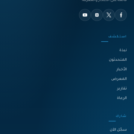
قائمة على الابتكار والمعرفة.
استكشف
نبذة‎
المتحدثون
الأخبار
المعرض
تقارير
الرعاة
شارك
سجّل الآن