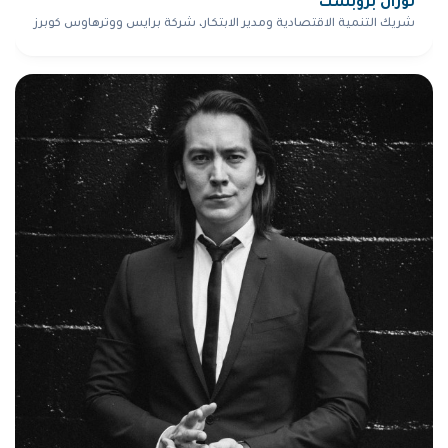
لوران بروبست
شريك التنمية الاقتصادية ومدير الابتكار، شركة برايس ووترهاوس كوبرز