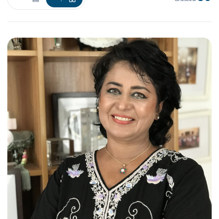
متحدث