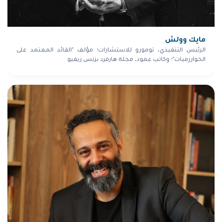
مايك وولش
الرئيس التنفيذي، تومورو للاستشارات؛ مؤلف "القائد المعتمد على
الخوارزميات"؛ وكاتب عمود، مجلة هارفرد بزنس ريفيو