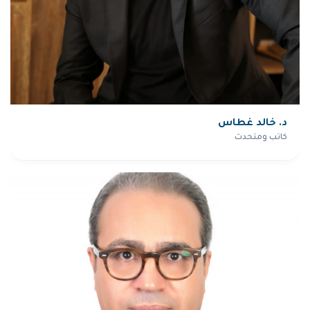
د. خالد غطاس
كاتب ومتحدث