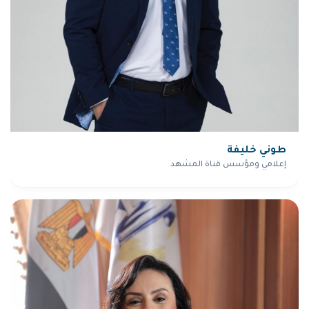
طوني خليفة
إعلامي ومؤسس قناة المشهد