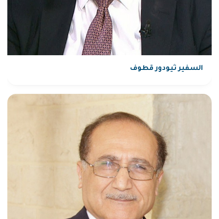
السفير ثيودور قطوف