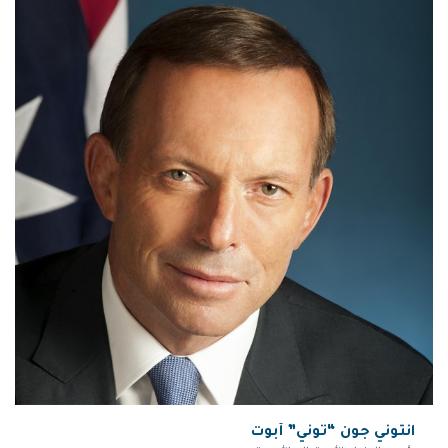
انتوني جون “توني” أبوت