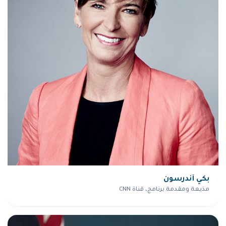
بكي أندرسون
مذيعة ومقدمة برنامج، قناة CNN