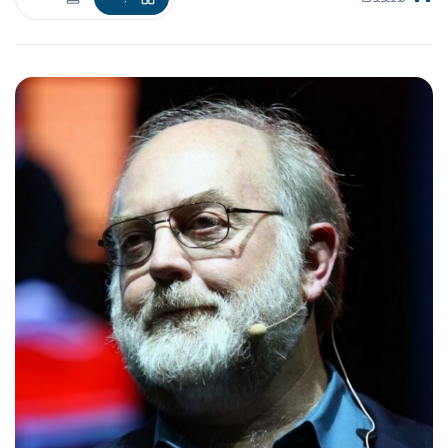
متحدث