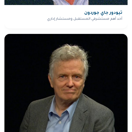
ثيودور جاي جوردون
أحد أهم مستشرفي المستقبل ومستشار إداري