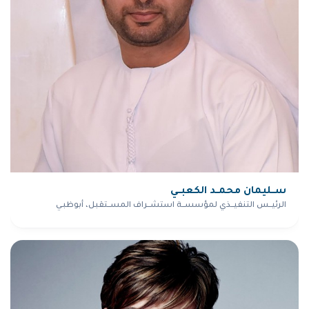
ســليمان محمــد الكعبــي
الرئيــس التنفيــذي لمؤسســة استشــراف المســتقبل، أبوظبـي