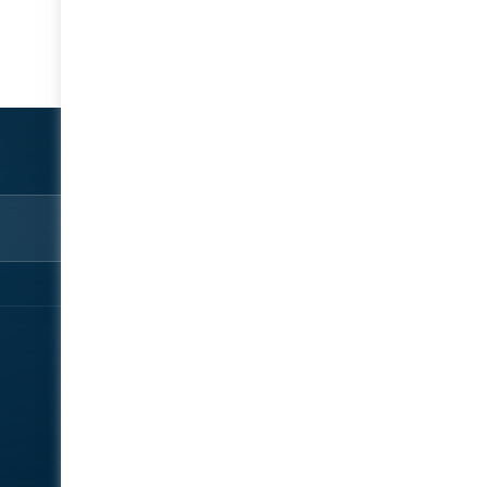
استكشف
شارك
نبذة‎
سجّل الآن
المتحدثون
تواصل معنا