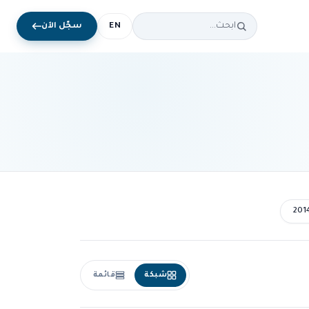
EN
سجّل الآن
201
شبكة
قائمة