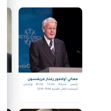
معالي أولافور رغنار غريمسون
معال
رودر
رئيس شبكة Arctic Circle ورئيس
آيسلندا خلال الفترة 1996-2016
رئيس 