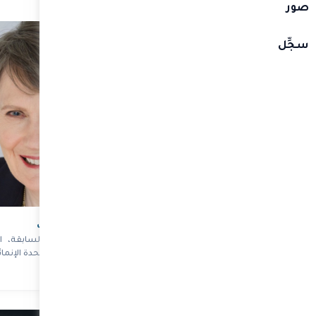
صور
سجِّل
ي خوان كارلوس فاريلا
سعادة هيلين كلارك
يغز
رئيسة وزراء نيوزيلندا السابقة، ال
السابق لبرنامج الأمم المتحدة الإنمائ
جمهورية بنما السابق