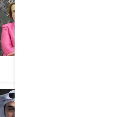
ي حميد القطامي
سيمونيتا دي بيبو
 العام - هيئة الصحة بدبي