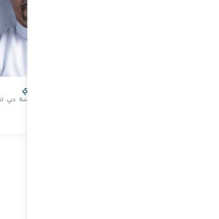
لمجيد يحيى
سعادة فهد القرقاوي
برنامج الأغذية العالمي للأمم
المدير التنفيذي - مؤسسة دبي لت
دة، وممثِّل البرنامج في دول مجلس
الاستثمار
ون الخليجي