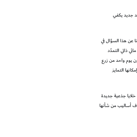
جلد جديد يكفي
ا عن هذا السؤال في
ائي ذاتي التمدّد
تمدد الجلد من حوله. وفي غضون يوم واحد من زرع
كانها التمايز
 خلايا جذعية جديدة
تشاف أساليب من شأنها