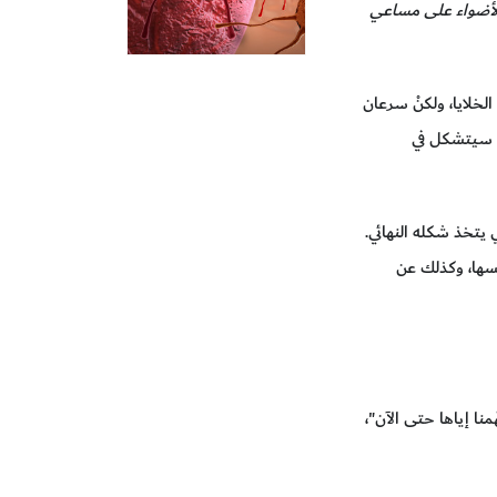
 الأضواء على مساعي
الخلايا، ولكنْ سرعان
ي سيتشكل في
 يتخذ شكله النهائي.
فسها، وكذلك عن
نا إياها حتى الآن"،