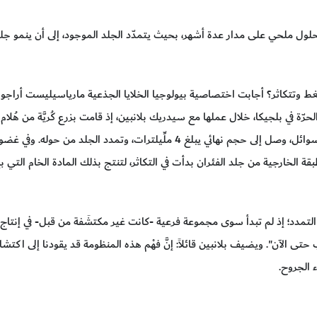
ّاً بمحلول ملحي على مدار عدة أشهر، بحيث يتمدّد الجلد الموجود، إلى أن ينمو 
ط وتتكاثر؟ أجابت اختصاصية بيولوجيا الخلايا الجذعية مارياسيليست أراجون
رّة في بلجيكا، خلال عملها مع سيدريك بلانبين، إذ قامت بزرع كُريَّة من هُلام م
تحت الجلد لدى فئران. ومع امتصاص الهُلام المائي للسوائل، وصل إلى حجم نهائي يبلغ 4 ملِّيلترات، و
قة الخارجية من جلد الفئران بدأت في التكاثر، لتنتج بذلك المادة الخام التي بإم
ذا التمدد؛ إذ لم تبدأ سوى مجموعة فرعية -كانت غير مكتشَفة من قبل- في إنتاج
ب حتى الآن". ويضيف بلانبين قائلاً: إنَّ فهْم هذه المنظومة قد يقودنا إلى اك
 الجروح.