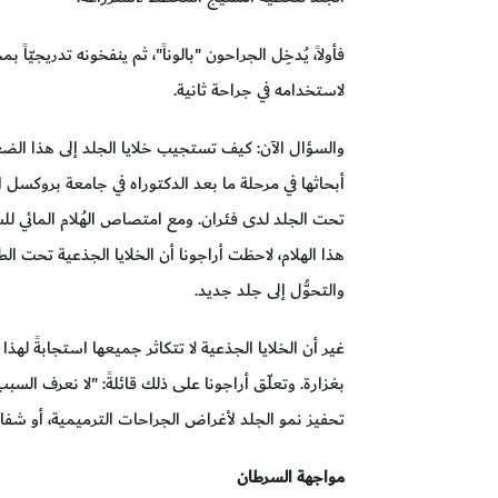
فأولاً، يُدخِل الجراحون "بالوناً"، ثم ينفخونه تدريجي
لاستخدامه في جراحة ثانية.
والسؤال الآن: كيف تستجيب خلايا الجلد إلى هذا الضغ
أبحاثها في مرحلة ما بعد الدكتوراه في جامعة بروكسل الح
هذا الهلام، لاحظت أراجونا أن الخلايا الجذعية تحت الطب
والتحوُّل إلى جلد جديد.
غير أن الخلايا الجذعية لا تتكاثر جميعها استجابةً له
بغزارة. وتعلّق أراجونا على ذلك قائلةً: "لا نعرف السب
تحفيز نمو الجلد لأغراض الجراحات الترميمية، أو شفاء
مواجهة السرطان