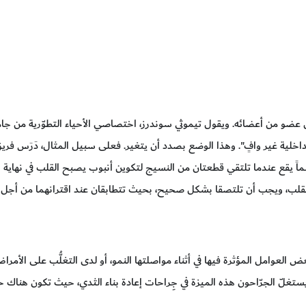
 عضو من أعضائه. ويقول تيموثي سوندرز، اختصاصي الأحياء التطوّرية من جا
ء الداخلية غير وافٍ". وهذا الوضع بصدد أن يتغير. فعلى سبيل المثال، دَرَس فري
اسماً يقع عندما تلتقي قطعتان من النسيج لتكوين أنبوب يصبح القلب في نهاية
قلب، ويجب أن تلتصقا بشكل صحيح، بحيث تتطابقان عند اقترانهما من أجل ت
 العوامل المؤثرة فيها في أثناء مواصلتها النمو، أو لدى التغلُّب على الأم
يستغلّ الجرّاحون هذه الميزة في جِراحات إعادة بناء الثدي، حيث تكون هناك ح