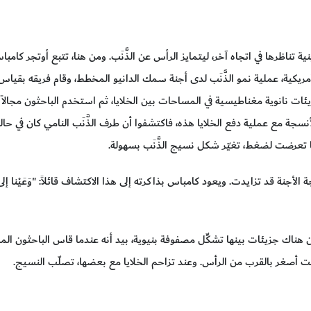
 تناظرها في اتجاه آخر، ليتمايز الرأس عن الذَّنَب. ومن هنا، تتبع أوتجر كام
لأمريكية، عملية نمو الذَّنَب لدى أجنة سمك الدانيو المخطط، وقام فريقه بقيا
 نانوية مغناطيسية في المساحات بين الخلايا، ثم استخدم الباحثون مجالاً م
مع عملية دفع الخلايا هذه، فاكتشفوا أن طرف الذَّنَب النامي كان في حالةٍ 
ندما تعرضت لضغط، تغيّر شكل نسيج الذَّنَب بسهولة.
الأجنة قد تزايدت. ويعود كامباس بذاكرته إلى هذا الاكتشاف قائلاً: "وَعَيْنا إ
ن هناك جزيئات بينها تشكِّل مصفوفة بنيوية، بيد أنه عندما قاس الباحثون الم
ا كانت أصغر بالقرب من الرأس. وعند تزاحم الخلايا مع بعضها، تصلّب النسيج.