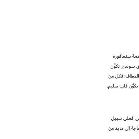
معة سنغافورة
ق سوندرز تكوُّن
 المطاف؛ فكل من
كوُّن قلب سليم.
راض. فعلى سبيل
اجة إلى مزيد من