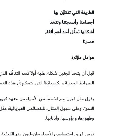
الطريقة التي تتكوَّن بها
أجسامنا وأنسجتنا وتتخذ
أشكالها تمثِّل أحد أهم ألغاز
عصرنا
عوامل مؤثرة
قبل أن يتخذ الجنين شكله، عليه أولاً كسر التناظُر الذي
الضوابط الجينية والكيميائية التي تتحكم في هذه العم
يقول جان-ليون مِتر اختصاصي الأحياء من معهد كيوري ب
النمو". وعلى سبيل المثال، للخصائص الفيزيائية، مث
وظهورها، ورؤوسها، وأذنابها.