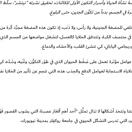
ة نشأة الحياة وأسرار التكون الأولى للكائنات، تحقيق نشرته "نيتشر"، سلَّط
 في الجسم، بدءاً من تكوُّن الجنين، حتى البلوغ.
 خلفي للمضغة الجنينية، ولا رأس، ولا ذَنَب، إذ تكون هذه المضغة مجرَّد كُرة من 
سائل في منتصف الكرة، وتتدفق الخلايا كالعسل، لتشغل مواضعها من الجسم الذ
ريجامي الياباني، كي تنشئ القلب، والأحشاء، والدماغ.
مل مؤثرة تعمل على ضَغْط الحيوان الذي في طَوْر التكوُّن، وثَنْيه، وشَدّه، كي
لاياه الاستجابة لعوامل الدفع والجذب هذه، التي تنجم عن تأثير من الخلايا ن
نا وتتخذ أشكالها لا تزال تمثِّل "أحد أهم ألغاز عصرنا، التي يشوب القصور فَهْم
 التي تدرس التشكّل الحيوي في جامعة روكفِلر بمدينة نيويورك.