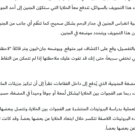
لاء هذا التجويف بالسوائل، تندفع معاً الخلايا التي ستكوّن الجنين إلى أحد الجو
نية انغراس الجنين في جدار الرحم بشكل صحيح، كما تنظّم أي جانب من الجن
 هذا التجويف ويتحدد موضعه في الجنين.
بالتفصيل، وقع على اكتشاف غير متوقع. ويوضحه جان-ليون مِتر قائلاً: "لاحظن
ي تختفي سريعاً، حتى إنك قد تفوت عليك ملاحظتها إذا لم تتمكن من التقاط 
غة الجنينية، الذي يُدفع إلى داخل الفقاعات، نظراً إلى أن تركيز جزيئات الماء
ربما عبر الفجوات بين الخلايا ليشكل لُمعة أو جوفاً وحيداً في المضغة، حسبما
العملية بدراسة البروتينات المنتشرة عبر الفجوات بين الخلايا، وتتصل ببعضه
ذه البروتينات اللاصقة تتكسر خلال ابتعاد الخلايا عن بعضها بعضاً. وقد كانت ا
عن بعضها بعضاً.