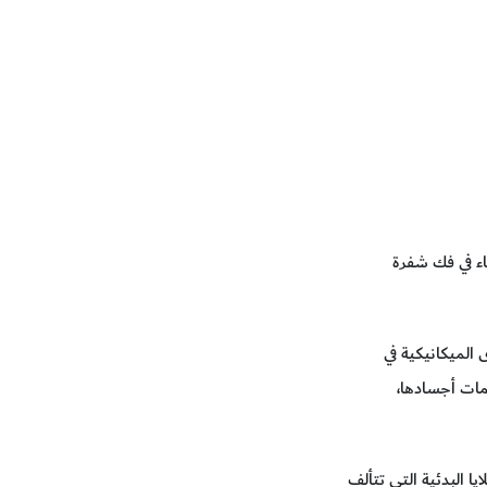
ماء في فك شفرة
 الميكانيكية في
مات أجسادها،
لتي ينشأ بها تجويف كبير مليء بالسوائل، يسمى اللُّمعة Lumen من كرة الخلايا البدئية التي تتألف