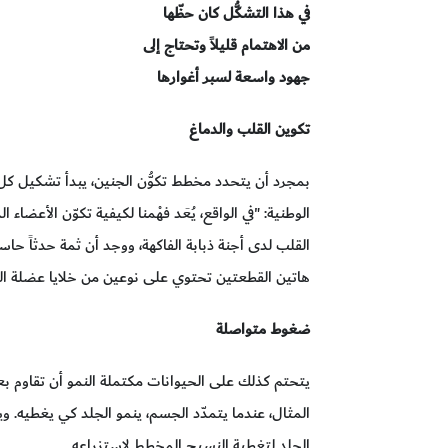
في هذا التشكُّل كان حظّها
من الاهتمام قليلاً وتحتاج إلى
جهود واسعة لسبر أغوارها
تكوين القلب والدماغ
بمجرد أن يتحدد مخطط تكوُّن الجنين، يبدأ تشكيل كل
الوطنية: "في الواقع، يُعَد فهْمنا لكيفية تكوّن الأعضا
القلب لدى أجنة ذبابة الفاكهة، ووجد أن ثمة حدثاً ح
هاتين القطعتين تحتوي على نوعين من خلايا عضلة ال
ضغوط متواصلة
يتحتم كذلك على الحيوانات مكتملة النمو أن تقاوم بعض
المثال، عندما يتمدّد الجسم، ينمو الجلد كي يغطيه. و
الجلد لتغطية النسيج المخطط لاستزراعه.