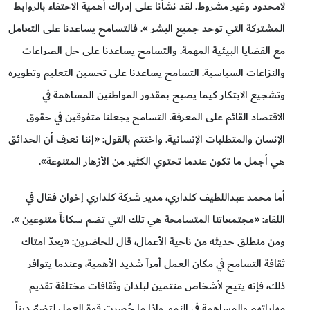
لامحدود وغير مشروط. لقد نشأنا على إدراك أهمية الاحتفاء بالروابط
المشتركة التي توحد جميع البشر ». فالتسامح يساعدنا على التعامل
مع القضايا البيئية المهمة. والتسامح يساعدنا على حل الصراعات
والنزاعات السياسية. التسامح يساعدنا على تحسين التعليم وتطويره
وتشجيع الابتكار كيما يصبح بمقدور المواطنين المساهمة في
الاقتصاد القائم على المعرفة. التسامح يجعلنا متفوقين في حقوق
الإنسان والمتطلبات الإنسانية. واختتم بالقول: «إننا نعرف أن الحدائق
هي أجمل ما تكون عندما تحتوي الكثير من الأزهار المتنوعة».
أما محمد عبداللطيف كلداري، مدير شركة كلداري إخوان فقال في
اللقاء: «مجتمعاتنا المتسامحة هي تلك التي تضم سكاناً متنوعين ».
ومن منطلق حديثه من ناحية الأعمال، قال للحاضرين: «يعدّ امتاك
ثقافة التسامح في مكان العمل أمراً شديد الأهمية، وعندما يتوافر
ذلك، فإنه يتيح لأشخاص منتمين لبلدان وثقافات مختلفة تقديم
مهاراتهم والمساهمة في النمو. وإذا ما حُصرت قوة العمل لتضمّ ديناً