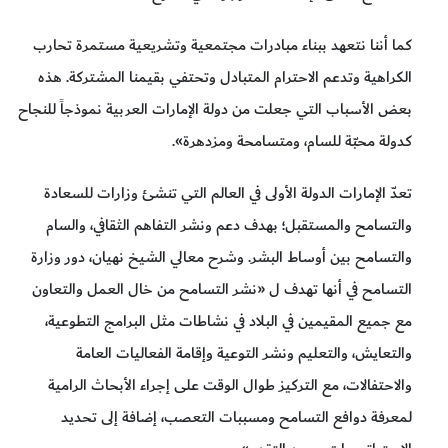
كما أننا نتعهد ببناء مبادرات مجتمعية وتشريعية مستمرة تحارب
الكراهية وتدعم الاحترام المتبادل وتحتفي بقيمنا المشتركة. هذه
بعض الأسباب التي جعلت من دولة الإمارات العربية نموذجاً للنجاح
كدولة محبّة للسام، ومتسامحة ومزدهرة».
تعدّ الإمارات الدولة الأولى في العالم التي تنشئ وزارات للسعادة
والتسامح والمستقبل؛ بهدف دعم ونشر التفاهم الثقافي، والسام
والتسامح بين أوساط البشر. وشرح معالي الشيخ نهيان، دور وزارة
التسامح في أنها تهدف ل «نشر التسامح من خال العمل والتعاون
مع جميع المقيمين في البلاد في نشاطات مثل البرامج التطوعية،
والتعايش، والتعليم ونشر التوعية وإقامة الفعاليات العامة
والاحتفالات، مع التركيز طوال الوقت على إجراء الأبحاث الرامية
لمعرفة دوافع التسامح ومسببات التعصب، إضافة إلى تحديد