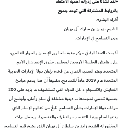
«لقد نشأنا على إدراك أهمية الاحتفاء
بالروابط المشتركة التي توحد جميع
أفراد البشر».
الشيخ نهيان بن مبارك آل نهيان
وزير التسامح في الإمارات.
أقيمت الاحتفالية في مركز جنيف لحقوق الإنسان والحوار العالمي،
على هامش الجلسة الأربعين لمجلس حقوق الإنسان في الأمم
المتحدة. وعبّر السفير الزعابي عن فخره بإعان دولة الإمارات العربية
المتحدة عام 2019 عاماً للتسامح. مضيفاً أن هذا يدعم مبادئ
التعايش والانسجام داخل الدولة التي تستضيف ما يزيد على 200
جنسية تنتمي لمجتمعات دينية مختلفة في سام وأمان. وأوضح أن
موقف دولة الإمارات بشأن التسامح نابعٌ من تعاليم الإسام الذي
يدعو للسام وينبذ التعصب، والتطرف والعنصرية. ويحمل تراث
المغفور له الشيخ زايد بن سلطان آل نهيان الذي رسّخ قيم التسامح