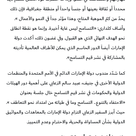
محدداً أو ثقافة بعينها أو جنساً واحداً أو منطقة جغرافية، فإن ذلك
يحدّ من كمّ الموهبة المتاح، وهذا مؤثر جداً في النمو والأعمال ».
وأضاف كلداري: «التسامح ليس غاية أخيرة. وإنما هو نقطة انطاق
نحو الهدف النهائي الذي هو القبول. وفي غضون ذلك، أكدت دولة
الإمارات أيضاً الدور الحاسم الذي يمكن للأطراف العالمية تأديته
بالمشاركة في نشر قيم التسامح».
كما شدّد مندوب دولة الإمارات الدائم في الأمم المتحدة والمنظمات
الدولية الأخرى في جنيف، عبيد سالم الزعابي على أهمية دور الهيئات
الدولية والحكومات في نشر قيم التسامح خال جلسة بعنوان
«الاحتفاء بالتنوع.. التسامح وما في طياته من امتداد نحو التعاطف ».
حيث أبرز السفير الزعابي التزام دولة الإمارات بالمعاهدات والمواثيق
الدولية بشأن المساواة، والحرية، والاحترام وعدم التمييز.