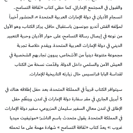
والقبول في المجتمع الإماراتي. كما حظي كتاب «ثقافة التسامح..
انسجام الأديان في دولة الإمارات العربية المتحدة »، المنشور أخيراً
لمؤلفه القسّ أندرو جونسون باستقبال حافل. يركز الكتاب، وهو الأول
من نوعه في إيصال رسالة التسامح، على حوار الأديان وحرية التعبير
الديني في دولة الإمارات العربية المتحدة. ويقدم خلاصة تجربة
مجموعة متنوعة دينياً من الأشخاص، يروون تجاربهم الشخصية في
العيش الآمن والسلمي داخل الدولة. وقدّمت نسخة من الكتاب
لقداسة البابا فرانسيس خال زيارته التاريخية للإمارات.
سيتوافر الكتاب قريباً في المملكة المتحدة، بعد حفل إطلاقه هناك في
5 أبريل الجاري في مقر سفارة دولة الإمارات في لندن. وينظّم حفل
الإطاق في لندن معالي السفير سليمان المزروعي، سفير دولة الإمارات
في المملكة المتحدة. يقول متحدث باسم الناشر؛ «موتيفيت ميديا
غروب :» يعدّ كتاب «ثقافة التسامح » شهادة مهمة على ما تحمله