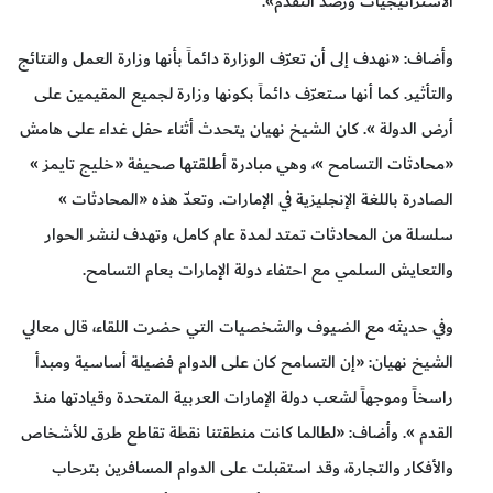
الاستراتيجيات ورصد التقدم».
وأضاف: «نهدف إلى أن تعرّف الوزارة دائماً بأنها وزارة العمل والنتائج
والتأثير. كما أنها ستعرّف دائماً بكونها وزارة لجميع المقيمين على
أرض الدولة ». كان الشيخ نهيان يتحدث أثناء حفل غداء على هامش
«محادثات التسامح »، وهي مبادرة أطلقتها صحيفة «خليج تايمز »
الصادرة باللغة الإنجليزية في الإمارات. وتعدّ هذه «المحادثات »
سلسلة من المحادثات تمتد لمدة عام كامل، وتهدف لنشر الحوار
والتعايش السلمي مع احتفاء دولة الإمارات بعام التسامح.
وفي حديثه مع الضيوف والشخصيات التي حضرت اللقاء، قال معالي
الشيخ نهيان: «إن التسامح كان على الدوام فضيلة أساسية ومبدأ
راسخاً وموجهاً لشعب دولة الإمارات العربية المتحدة وقيادتها منذ
القدم ». وأضاف: «لطالما كانت منطقتنا نقطة تقاطع طرق للأشخاص
والأفكار والتجارة، وقد استقبلت على الدوام المسافرين بترحاب