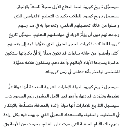
سيسجِّل تاريخ كورونا لخط الدفاع الأول سجلاً ناصعاً بالإنجاز.
سيسجل تاريخ كورونا للطلاب ذكريات التعليم الافتراضي الذي
واصلوا من خلاله تحصيلهم العلمي، وتخرجوا به في مدارسهم
وجامعاتهم دون أن يؤثِّرَ الوباء في مواصلتهم التعليم. سيدوِّن تاريخ
كورونا للعائلات ذكريات الحجر المنزلي الذي تعرَّفوا فيه إلى بعضهم
أكثر، وأمضوا من خلاله ساعات قد تكون مملِّة إلا أنَّ ذكرياتها ستكون
حاضرة يسردها الأبناء لأبنائهم وأحفادهم، وستكون علامة مميِّزة
للشخص ليفتخر بأنه «عاش في زمن كورونا».
سيسجل تاريخ كورونا لدولة الإمارات العربية المتحدة أنها دولة عزَّ
نظيرها، وتفرَّدت قيادتها، وأزهر فيها الأمل المشرق رغم الصعوبات...
سيسجل التاريخ للإمارات أنها دولة رائدة بالمعرفة، متسلِّحة بالابتكار
في التخطيط والتنفيذ، والاستعداد المعرفي الذي جابهت فيه بكل إرادة
وعزم تلك الأيام الصعبة التي مرت على العالم، وخرجت من الأزمة وفي