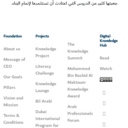
جعبتها كثير من الدروس التي اعتادت أن تستثمرها لإتمام البناء.
Foundation
Projects
Digital
Knowledge
The
Hub
About us
Knowledge
Knowledge
Project
Summit
Read
Message of
CEO
Literacy
Mohammed
Watch
Challenge
Bin Rashid Al
Our Goals
Maktoum
Knowledge
Pillars
Knowledge
Lounge
Award
Vision and
Bil Arabi
Mission
Arab
Dubai
Professionals
Terms &
International
Forum
Conditions
Program for