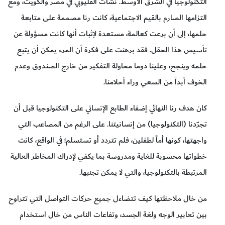
التكنولوجيا في الشرق الأوسط. نشأت القليوبي في مصر والكويت، ومع
التزامها الصارم بالقيم الاجتماعية، كانت رنا مصممة على متابعة
حلمها، إلى أن برعت كعالمة، مستعدة لإثبات أنها كانت مسؤولة عن
تأسيس هذا الحقل. فقد برهنت على فكرة أن المرء يمكن أن يتبع
حلمه وينجح، وعلينا دوماً محاولة التفكير من خارج الصندوق وعدم
الخوف أبداً من السعي وراء أحلامنا.
كان هدف رنا النهائي إضفاء الطابع الإنساني على التكنولوجيا قبل أن
تجرّدنا (التكنولوجيا) من إنسانيتنا. على الرغم من المصاعب التي
واجهتها، كونها أماً لطفلين، فلم تتردد أو تستسلم؛ في الواقع، كانت
خطواتها محسوبة للغاية ومدروسة بما يكفي لإدراك المخاطر العالية
المرتبطة بالتكنولوجيا، والتي لا يمكن تجنبها.
من خال ملاحظتها كيف تتضاءل جميع حركات التواصل التي تتراوح
بين تعابير الوجه ولغة الجسد، وتفاعات الناس من خال استخدام