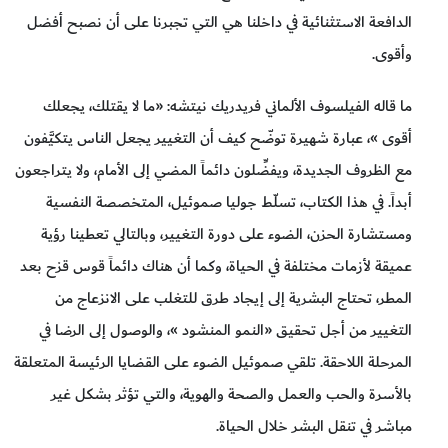
الدافعة الاستثنائية في داخلنا هي التي تجبرنا على أن نصبح أفضل
وأقوى.
ما قاله الفيلسوف الألماني فريدريك نيتشه: «ما لا يقتلك، يجعلك
أقوى »، عبارة شهيرة توضّح كيف أن التغيير يجعل الناس يتكيَّفون
مع الظروف الجديدة، ويفضِّلون دائماً المضي إلى الأمام، ولا يتراجعون
أبداً. في هذا الكتاب، تسلّط جوليا صموئيل، المتخصصة النفسية
ومستشارة الحزن، الضوء على دورة التغيير، وبالتالي تعطينا رؤية
عميقة لأزمات مختلفة في الحياة، وكما أن هناك دائماً قوس قزح بعد
المطر، تحتاج البشرية إلى إيجاد طرق للتغلب على الانزعاج من
التغيير من أجل تحقيق «النمو المنشود »، والوصول إلى الرضا في
المرحلة اللاحقة. تلقي صموئيل الضوء على القضايا الرئيسة المتعلقة
بالأسرة والحب والعمل والصحة والهوية، والتي تؤثر بشكل غير
مباشر في تنقل البشر خلال الحياة.