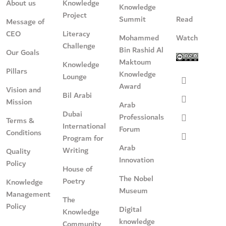
About us
Knowledge
Knowledge
Project
Summit
Read
Message of
CEO
Literacy
Mohammed
Watch
Challenge
Bin Rashid Al
Our Goals
Maktoum
Knowledge
Pillars
Knowledge
Lounge
Award
Vision and
Bil Arabi
Mission
Arab
Dubai
Professionals
Terms &
International
Forum
Conditions
Program for
Arab
Writing
Quality
Innovation
Policy
House of
The Nobel
Poetry
Knowledge
Museum
Management
The
Policy
Digital
Knowledge
knowledge
Community