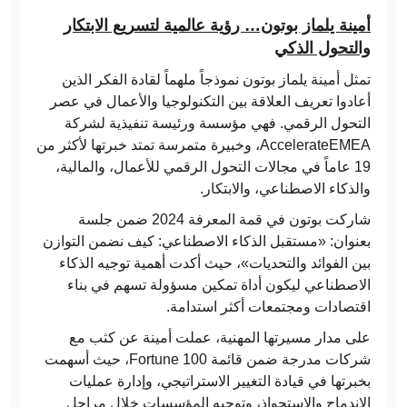
أمينة يلماز بوتون… رؤية عالمية لتسريع الابتكار
والتحول الذكي
تمثل أمينة يلماز بوتون نموذجاً ملهماً لقادة الفكر الذين
أعادوا تعريف العلاقة بين التكنولوجيا والأعمال في عصر
التحول الرقمي. فهي مؤسسة ورئيسة تنفيذية لشركة
AccelerateEMEA، وخبيرة متمرسة تمتد خبرتها لأكثر من
19 عاماً في مجالات التحول الرقمي للأعمال، والمالية،
والذكاء الاصطناعي، والابتكار.
شاركت بوتون في قمة المعرفة 2024 ضمن جلسة
بعنوان: «مستقبل الذكاء الاصطناعي: كيف نضمن التوازن
بين الفوائد والتحديات»، حيث أكدت أهمية توجيه الذكاء
الاصطناعي ليكون أداة تمكين مسؤولة تسهم في بناء
اقتصادات ومجتمعات أكثر استدامة.
على مدار مسيرتها المهنية، عملت أمينة عن كثب مع
شركات مدرجة ضمن قائمة Fortune 100، حيث أسهمت
بخبرتها في قيادة التغيير الاستراتيجي، وإدارة عمليات
الاندماج والاستحواذ، وتوجيه المؤسسات خلال مراحل