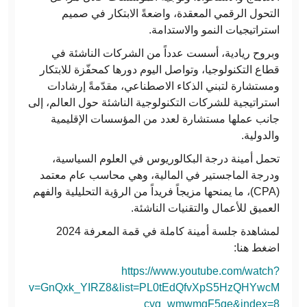
التحول الرقمي المعقدة، واضعةً الابتكار في صميم
استراتيجيات النمو والاستدامة.
وبروح ريادية، أسست عدداً من الشركات الناشئة في
قطاع التكنولوجيا، وتواصل اليوم دورها كمحفّزة للابتكار
ومستشارة لتبني الذكاء الاصطناعي، مقدّمةً إرشادات
استراتيجية للشركات التكنولوجية الناشئة حول العالم، إلى
جانب عملها مستشارة لعدد من المؤسسات الإقليمية
والدولية.
تحمل أمينة درجة البكالوريوس في العلوم السياسية،
ودرجة الماجستير في المالية، وهي محاسب عام معتمد
(CPA)، ما يمنحها مزيجاً فريداً من الرؤية التحليلية والفهم
العميق للأعمال والتقنيات الناشئة.
لمشاهدة جلسة أمينة كاملة في قمة المعرفة 2024
اضغط هنا:
https://www.youtube.com/watch?
v=GnQxk_YIRZ8&list=PL0tEdQfvXpS5HzQHYwcM
cyg_wmwmgF5qe&index=8