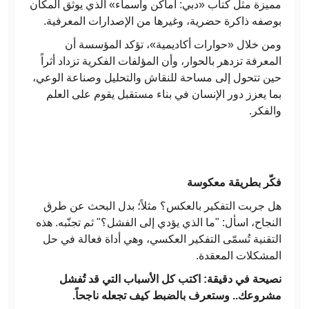
مميزة مثل كتاب «دبي: أماكن وأسماء» الذي يوثق المكان
بوصفه ذاكرة حضرية، وغيرها من الإصدارات المعرفية.
ومن خلال «حوارات أكاديمية»، تؤكد المؤسسة أن
المعرفة تزدهر بالحوار، وأن المؤلفات الفكرية تزداد أثراً
حين تتحول إلى مساحة للنقاش والتحليل وصناعة الوعي،
بما يعزز دور الإنسان في بناء مستقبل يقوم على العلم
والفكر.
فكّر بطريقة معكوس
ة
هل جربت التفكير بالعكس؟ مثلاً؛ بدل البحث عن طرق
النجاح، اسأل: "ما الذي يؤدي إلى الفشل؟" ثم تجنّبه. هذه
التقنية تُسمّى التفكير العكسي، وهي أداة فعالة في حل
المشكلات المعقدة.
نصيحة في دقيقة: اكتب كل الأسباب التي قد تُفشل
مشروعك.. وستعرف بالضبط كيف تجعله ناجحاً.