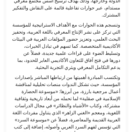
الدولة وخارجها، وذلك بهدف ترسيخ أسس مجتمع معرفي
مستدام، عبر حوارات تفاعلية قائمة على النقاش والتفكير
المشترك.
وتنسجم هذه الحوارات مع الأهداف الاستراتيجية للمؤسسة
التي تركز على نشر الإنتاج المعرفي باللغة العربية، وتحفيز
البحث العلمي، وتعزيز حضور المؤلفات العربية في البيئات
الأكاديمية المتخصصة. كما تسهم في تبادل الخبرات،
وتسليط الضوء على قراءات علمية جديدة، فضلاً عن
دورها في فتح آفاق للتعاون الأكاديمي العابر للحدود، بما
يدعم التكامل المعرفي ويثري التجربة البحثية.
وتكتسب المبادرة أهميتها من ارتباطها المباشر بإصدارات
المؤسسة، حيث تشكل الندوات منصات تحليلية لمناقشة
أعمال مرجعية بارزة، من أبرزها: «موسوعة الحضارة
الإسلامية في صقلية» لما تحمله من أبعاد تاريخية وثقافية
مشتركة، وكتاب «الأشباه والنظائر» في مجال الدراسات
اللغوية، ومعجم «الغني الزاهر» الذي يتناول مفردات اللغة
العربية القديمة والمعاصرة، فضلاً عن «موسوعة السرد»
التي تؤسس لفهم السرد العربي وأصوله، إضافة إلى كتب