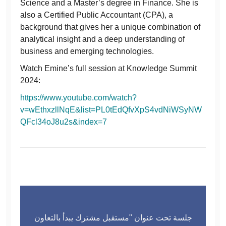
Science and a Master’s degree in Finance. She is
also a Certified Public Accountant (CPA), a
background that gives her a unique combination of
analytical insight and a deep understanding of
business and emerging technologies.
Watch Emine’s full session at Knowledge Summit
2024:
https://www.youtube.com/watch?
v=wEthxzllNqE&list=PL0tEdQfvXpS4vdNiWSyNW
QFcl34oJ8u2s&index=7
جلسة تحت عنوان "مستقبل مشترك يبدأ بالتعاون