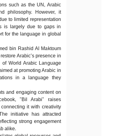
tions such as the UN, Arabic
 and philosophy. However, it
due to limited representation
 is largely due to gaps in
rt for the language in global
ammed bin Rashid Al Maktoum
 restore Arabic’s presence in
on of World Arabic Language
e aimed at promoting Arabic in
ations in a language they
nts and engaging content on
ebook, "Bil Arabi" raises
connecting it with creativity
he initiative has attracted
reflecting strong engagement
b alike.
anslates global resources and