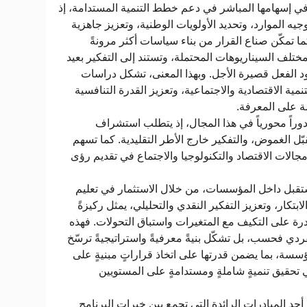
ي إسهامها المباشر في دعم خطط التنمية المستدامة، إذ
يه الموارد، وتحديد الأولويات الوطنية، وتعزيز جاهزية
ا تمكّن صناع القرار من بناء سياسات أكثر مرونةً
مختلف السيناريوهات المحتملة، وتستند إلى التفكير بعيد
ود الفعل قصيرة الأجل. وبهذا المعنى، تشكل دراسات
تنمية الاقتصادية والاجتماعية، وتعزيز القدرة التنافسية
مة على المعرفة
وراً محورياً في هذا المجال، إذ يتطلب استشراف
بّل الغموض، والتفكير خارج الأطر التقليدية. كما تسهم
مجالات الاقتصاد والتكنولوجيا والاجتماع في تقديم رؤى
قبل داخل المؤسسات، من خلال الاستثمار في تعليم
بتكار، وتعزيز التفكير النقدي والتحليلي، يمثل ركيزةً
درة على التكيف مع المتغيرات واستباق التحولات. فهذه
الفردي فحسب، بل تشكّل بنيةً معرفيةً واستراتيجيةً ترسّخ
ة، بما يضمن قدرتها على اتخاذ قراراتٍ مبنيةٍ على
ي تحقيق تنميةٍ شاملةٍ ومستدامةٍ على المستويين
حد المبادرات الرائدة التي تجمع بين خبرات البرنامج