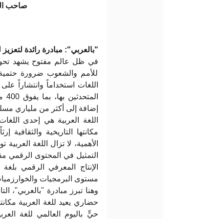
صاحب الس
بالعربي": مبادرة رائدة لتعزيز 
في ظل عالم مفتوح يشهد تحولا
للأمم والشعوب ضرورة حتمية. وإ
اللغات استخداماً وانتشاراً عل
ال،
إضافة إلى أكثر من ملياري مسلم.
اللغة العربية هي إحدى اللغا
مكانتها التاريخية والثقافية إر
الأهمية، لا تزال اللغة العربية
التمثيل في المحتوى الرقمي مقا
الإنتاج المعرفي الرقمي بلغة
مستوى البرمجيات والخوارزمي.
وهنا تبرز مبادرة "بالعربي"، 
حضاري يعيد للغة العربية مكانت
حيٍّ باليوم العالمي للغة الع