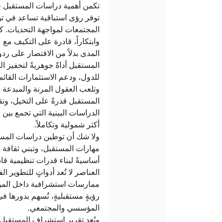
تكمن أهمية دراسات المستقبل ف
توفر رؤى استباقية تساعد في توج
المجتمعات لمواجهة التحديات. كم
وابتكاراً، قادرة على التكيف مع 
المدى بدلاً من الاقتصار على رد
المستقبل أداةً جوهريةً لتحفيز ال
للدول، ودعم الاستثمارات القائ.
وتلعب العقول المرنة والمبدعة د
المستقبل قدرةً على التخيل، وتق
الدراسات البينية التي تجمع بين 
أكثر شمولية وتكاملاً.
ولا شك أن توطين دراسات المست
مهارات المستقبل، وتبني ثقافة الا
أساسيةً لبناء قدرات تنظيمية قا
العناصر لا تُعد أدواتٍ للتطوير 
ممارسات استشرافية داخل المؤسس
رؤيةٍ مستقبليةٍ، تُسهم بدورها ف
المؤسسي والمجتمعي.
ويُعد تقرير استشراف المستقبل أ