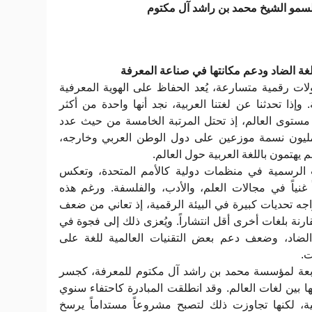
مو الشيخ محمد بن راشد آل مكتوم
"لغة الضاد ودعم مكانتها في صناعة المعرفة
ت رقمية متسارعة، يُعد الحفاظ على الهوية المعرفية
ذا تحدثنا عن لغتنا العربية، نجد أنها واحدة من أكثر
ى مستوى العالم، إذ تحتل المرتبة الخامسة من حيث عدد
متحدثين بها، بما يفوق 400 مليون نسمة موزعين على دول الوطن العربي وخارجه
 يهتمون باللغة العربية حول العالم
ت الرسمية في منظمات دولية كالأمم المتحدة، وتعكس
ثاً غنياً في مجالات العلم، والأدب، والفلسفة. ورغم هذه
 تواجه تحديات كبيرة في البيئة الرقمية، إذ تعاني من ضعف
رنة بلغات أخرى أقل انتشاراً. ويُعزى ذلك إلى فجوة في
 الضاد، وضعف دعم بعض التقنيات العالمية للغة على
ات
التابعة لمؤسسة محمد بن راشد آل مكتوم للمعرفة، كجسر
ها بين لغات العالم. وقد انطلقت المبادرة كاحتفاء سنوي
ربية، لكنها تجاوزت ذلك لتصبح مشروعاً مستداماً يرسخ