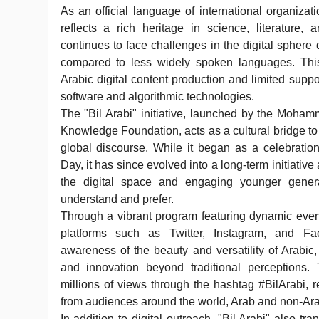
As an official language of international organiza
reflects a rich heritage in science, literature,
continues to face challenges in the digital sphere 
compared to less widely spoken languages. This
Arabic digital content production and limited suppo
software and algorithmic technologies.
The "Bil Arabi" initiative, launched by the Moh
Knowledge Foundation, acts as a cultural bridge to
global discourse. While it began as a celebrati
Day, it has since evolved into a long-term initiativ
the digital space and engaging younger gener
understand and prefer.
Through a vibrant program featuring dynamic eve
platforms such as Twitter, Instagram, and Fac
awareness of the beauty and versatility of Arabic, 
and innovation beyond traditional perceptions. T
millions of views through the hashtag #BilArabi, 
from audiences around the world, Arab and non-Ara
In addition to digital outreach, "Bil Arabi" also tr