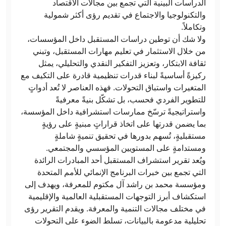
الدراسات البينية التي تجمع بين مجالات الاقتصاد
والتكنولوجيا والاجتماع في تقديم رؤى أكثر شمولية
وتكاملاً.
ولا شك أن توطين دراسات المستقبل داخل المؤسسات،
من خلال الاستثمار في تعليم مهارات المستقبل، وتبني
ثقافة الابتكار، وتعزيز التفكير النقدي والتحليلي، يمثل
ركيزةً أساسيةً لبناء قدرات تنظيمية قادرة على التكيف مع
المتغيرات واستباق التحولات. فهذه العناصر لا تُعد أدواتٍ
للتطوير الفردي فحسب، بل تشكّل بنيةً معرفيةً
واستراتيجيةً ترسّخ ممارسات استشرافية داخل المؤسسة،
بما يضمن قدرتها على اتخاذ قراراتٍ مبنيةٍ على رؤيةٍ
مستقبليةٍ، تُسهم بدورها في تحقيق تنميةٍ شاملةٍ
ومستدامةٍ على المستويين المؤسسي والمجتمعي.
ويُعد تقرير استشراف المستقبل أحد المبادرات الرائدة
التي تجمع بين خبرات البرنامج الإنمائي للأمم المتحدة
ومؤسسة محمد بن راشد آل مكتوم للمعرفة، ويهدف إلى
استكشاف أبرز التوجهات المستقبلية العالمية والإقليمية
في مختلف مجالات التنمية والمعرفة. ويقدم التقرير رؤى
تحليلية مدعومة بالبيانات، تسلط الضوء على التحولات