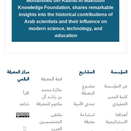
Mohammed bin Rashid Al Maktoum
Knowledge Foundation, shares remarkable
insights into the historical contributions of
Arab scientists and their influence on
modern science, technology, and
education.
المؤسسة
المشاريع
مركز المعرفة
قمة المعرفة
الرقمي
عن المؤسسة
مشروع
جائزة محمد
المعرفة
اقرأ
كلمة المدير
بن راشد آل
التنفيذي
تحدي الأمية
مكتوم للمعرفة
شاهد
أهدافنا
استراحة
ملتقى
الاستراتيجية
معرفة
المتخصصين
العرب