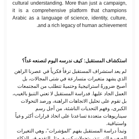
cultural understanding. More than just a campaign,
it is a comprehensive platform that champions
Arabic as a language of science, identity, culture,
and a rich legacy of human achievement.
استكشاف المستقبل: كيف ندرسه اليوم لنصنعه غداً؟
لم يعد استشراف المستقبل ترفاً فكرياً في عصرنا الراهن
الذي يشهد متغيرات متسارعة في شتى المجالات، بل
أصبح ضرورةً استراتيجيةً وحتميةً تتطلب من المجتمعات
العمل الجاد عليها. فدراسة المستقبل لا تعني التنبؤ بالغيب،
بل تقوم على تحليل الاتجاهات الراهنة، ورصد التحولات
الكبرى، وفهم التحديات الناشئة، من أجل رسم
سيناريوهات متعددة تساعدنا على اتخاذ قرارات أكثر وعياً
واستباقية.
وتبدأ دراسة المستقبل بفهم "المؤشرات"، وهي التغيرات
الصغيرة التي تنذر بتحولات كبيرة، مثل التقدم في الذكاء