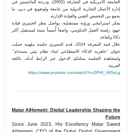
الجامعة الأمريكية في الشارقة (2002)، ودرجة الماجستير في
إدارة الأعمال التجارية الدولية من جامعة ولونغونغ في دبي، ما
يجمع بين التخصص التقني والقيادة الإدارية.
بفكر استراتيجي ورؤية مستقبلية، يواصل مطر الحميري قيادة
جهود رقمنة العمل الحكومي، واضعاً أُسساً متينة لمستقبل أكثر
ذكاءً وكفاءة.
خلال قمة المعرفة 2024، قدم الحميري جلسة ملهمة حملت
عنوان "جاهزية الذكاء الاصطناعي لبناء نظام بيئي مستدام".
ولمشاهدة الجلسة يمكنكم الدخول عبر الرابط أدناه، باللغة
العربية:
https://www.youtube.com/watch?v=GPHI_VK5sLg
Matar AlHemeiri: Digital Leadership Shaping the
Future
Since June 2023, His Excellency Matar Saeed
AlHemeiri, CEO of the Dubai Digital Government