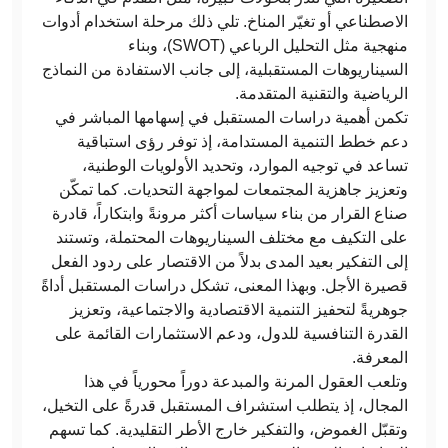
الاصطناعي أو تغيّر المناخ. تلي ذلك مرحلة استخدام أدوات
منهجية مثل التحليل الرباعي (SWOT)، وبناء
السيناريوهات المستقبلية، إلى جانب الاستفادة من النماذج
الرياضية والتقنية المتقدمة.
تكمن أهمية دراسات المستقبل في إسهامها المباشر في
دعم خطط التنمية المستدامة، إذ توفر رؤى استباقية
تساعد في توجيه الموارد، وتحديد الأولويات الوطنية،
وتعزيز جاهزية المجتمعات لمواجهة التحديات. كما تمكّن
صناع القرار من بناء سياسات أكثر مرونةً وابتكاراً، قادرة
على التكيف مع مختلف السيناريوهات المحتملة، وتستند
إلى التفكير بعيد المدى بدلاً من الاقتصار على ردود الفعل
قصيرة الأجل. وبهذا المعنى، تشكل دراسات المستقبل أداةً
جوهريةً لتحفيز التنمية الاقتصادية والاجتماعية، وتعزيز
القدرة التنافسية للدول، ودعم الاستثمارات القائمة على
المعرفة.
وتلعب العقول المرنة والمبدعة دوراً محورياً في هذا
المجال، إذ يتطلب استشراف المستقبل قدرةً على التخيل،
وتقبّل الغموض، والتفكير خارج الأطر التقليدية. كما تسهم