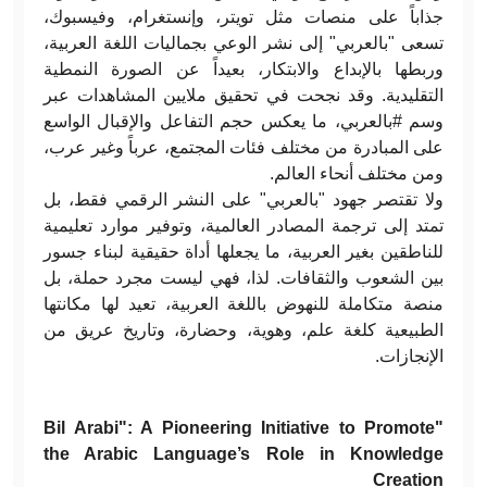
جذاباً على منصات مثل تويتر، وإنستغرام، وفيسبوك،
تسعى "بالعربي" إلى نشر الوعي بجماليات اللغة العربية،
وربطها بالإبداع والابتكار، بعيداً عن الصورة النمطية
التقليدية. وقد نجحت في تحقيق ملايين المشاهدات عبر
وسم #بالعربي، ما يعكس حجم التفاعل والإقبال الواسع
على المبادرة من مختلف فئات المجتمع، عرباً وغير عرب،
ومن مختلف أنحاء العالم.
ولا تقتصر جهود "بالعربي" على النشر الرقمي فقط، بل
تمتد إلى ترجمة المصادر العالمية، وتوفير موارد تعليمية
للناطقين بغير العربية، ما يجعلها أداة حقيقية لبناء جسور
بين الشعوب والثقافات. لذا، فهي ليست مجرد حملة، بل
منصة متكاملة للنهوض باللغة العربية، تعيد لها مكانتها
الطبيعية كلغة علم، وهوية، وحضارة، وتاريخ عريق من
الإنجازات.
"Bil Arabi": A Pioneering Initiative to Promote
the Arabic Language’s Role in Knowledge
Creation