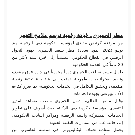
مطر الحميري.. قيادة رقمية ترسم ملامح التغيير
من موقعه كرئيس تنفيذي لمؤسسة حكومة دبي الرقمية منذ
يونيو 2023، يقود سعادة مطر سعيد الحميري جهود التحول
الرقمي في القطاع الحكومي، مستنداً إلى خبرة تمتد لأكثر من
20 عاماً في الخدمة الحكومية.
طوال مسيرته، لعب الحميري دوراً محورياً في إدارة فرق متعددة
وتنفيذ استراتيجيات طموحة هدفت إلى بناء بنية تحتية رقمية
متقدمة، وتحقيق التكامل في الخدمات الحكومية، بما يعزز كفاءة
الأداء ويرتقي بجودة الخدمات.
وقبل منصبه الحالي، شغل الحميري منصب مساعد المدير
التنفيذي لمؤسسة حكومة دبي الذكية، حيث أشرف على تطوير
الخدمات المشتركة والبنية الرقمية ومراكز البيانات الحكومية،
إلى جانب عدد من المبادرات التقنية الحيوية.
يحمل سعادته شهادة البكالوريوس في هندسة الحاسوب من