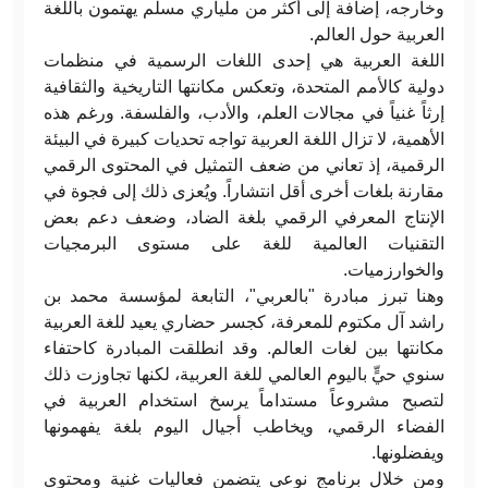
وخارجه، إضافة إلى أكثر من ملياري مسلم يهتمون باللغة
العربية حول العالم.
اللغة العربية هي إحدى اللغات الرسمية في منظمات
دولية كالأمم المتحدة، وتعكس مكانتها التاريخية والثقافية
إرثاً غنياً في مجالات العلم، والأدب، والفلسفة. ورغم هذه
الأهمية، لا تزال اللغة العربية تواجه تحديات كبيرة في البيئة
الرقمية، إذ تعاني من ضعف التمثيل في المحتوى الرقمي
مقارنة بلغات أخرى أقل انتشاراً. ويُعزى ذلك إلى فجوة في
الإنتاج المعرفي الرقمي بلغة الضاد، وضعف دعم بعض
التقنيات العالمية للغة على مستوى البرمجيات
والخوارزميات.
وهنا تبرز مبادرة "بالعربي"، التابعة لمؤسسة محمد بن
راشد آل مكتوم للمعرفة، كجسر حضاري يعيد للغة العربية
مكانتها بين لغات العالم. وقد انطلقت المبادرة كاحتفاء
سنوي حيٍّ باليوم العالمي للغة العربية، لكنها تجاوزت ذلك
لتصبح مشروعاً مستداماً يرسخ استخدام العربية في
الفضاء الرقمي، ويخاطب أجيال اليوم بلغة يفهمونها
ويفضلونها.
ومن خلال برنامج نوعي يتضمن فعاليات غنية ومحتوى