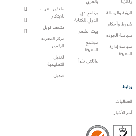
ركائزنا
بالعربي
ملتقى العرب
الرؤية والرسالة
برنامج دبي
للابتكار
الدولي للكتابة
شروط وأحكام
متحف نوبل
بيت الشعر
سياسة الجودة
مركز المعرفة
مجتمع
الرقمي
سياسة إدارة
المعرفة
المعرفة
قنديل
عائلتي تقرأ‎
التعليمية
قنديل
روابط
الفعاليات
آخر الأخبار