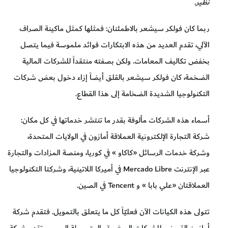
نظير.
ربما كان فولكر سيشعر بالاطمئنان: فمثلها كمثل ماكينة الصراف
الآلي، تقدم العديد من هذه الابتكارات فوائد ملموسة فيما يتصل
بخفض تكاليف المعامات. ولكن بصفته منتقداً للشركات المالية
الضخمة، كان فولكر سيشعر بالقلق أيضاً إزاء دخول بعض شركات
التكنولوجيا الشديدة الضخامة إلى هذا القطاع.
أسماء هذه الشركات مألوفة بقدر ما تنتشر خدماتها في كل مكان:
شركة التجارة الإلكترونية العملاقة أمازون في الولايات المتحدة،
وشركة خدمات الرسائل «كاكاو » في كوريا، ومنصة المزادات والتجارة
عبر الإنترنت Mercado Libre في أميركا اللاتينية، وشركتا التكنولوجيا
العملاقتان «علي بابا » و Tencent في الصين.
تتولى هذه الكيانات الآن فعليّاً كل ما يتعلق بالتمويل. فتقدم شركة
أمازون القروض للشركات الصغيرة والمتوسطة الحجم. وتقدم شركة