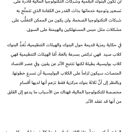
لن تكون البنوك الرقمية وشركات التكنولوجيا المالية قادرة على
تسعير وتوجيه خدماتها بذات القدر من الكفاءة الذي تتمتَّع به
شركات التكنولوجيا الضخمة. ولن يكون من الممكن التغلُّب على
مشكلات مثل حبس المستهلكين والهيمنة على السوق.
في حكاية رمزية قديمة حول البنوك والهيئات التنظيمية، تُعَدُّ البنوك
كلاب صيد فهي تركض بسرعة بالغة. أمّا الهيئات التنظيمية فهي
كلاب بوليسية، بطيئة لكنها تتتبع الأثر عن يقين. وفي عصر اقتصاد
المنصات، سيكون لزاماً على الكلاب البوليسية أن تسرع خطوتها.
وبالنظر إلى أنَّ ثلاثة بنوك مركزية فقط تزعم أنها لديها أقسام
مخصصة للتكنولوجيا المالية، فهناك من الأسباب ما يدعو إلى القلق
من أنها قد تفقد الأثر.
* باري آيكنجرين: أستاذ الاقتصاد في جامعة كاليفورنيا في بيركلي. وهو