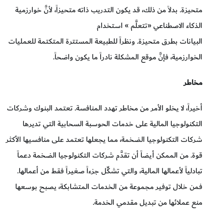
متحيزة. بدلاً من ذلك، قد يكون التدريب ذاته متحيزاً، لأنَّ خوارزمية
الذكاء الاصطناعي «تتعلَّم » استخدام
البيانات بطرق متحيزة. ونظراً للطبيعة المستترة المتكتمة للعمليات
الخوارزمية، فإنَّ موقع المشكلة نادراً ما يكون واضحاً.
مخاطر
أخيراً، لا يخلو الأمر من مخاطر تهدد المنافسة. تعتمد البنوك وشركات
التكنولوجيا المالية على خدمات الحوسبة السحابية التي تديرها
شركات التكنولوجيا الضخمة، مما يجعلها تعتمد على منافسيها الأكثر
قوة. من الممكن أيضاً أن تقدَّم شركات التكنولوجيا الضخمة دعماً
تبادلياً لأعمالها المالية، والتي تشكِّل جزءاً صغيراً فقط من أعمالها.
فمن خلال توفير مجموعة من الخدمات المتشابكة، يصبح بوسعها
منع عملائها من تبديل مقدمي الخدمة.