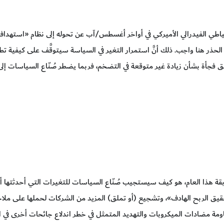
لاحتياطي الفيدرالي الأميركي في أواخر أغسطس/آب عن تحوله إلى نظام «استه
ن الحذر هنا واجب. ذلك أنَّ استمرار التغير في السياسة سيتوقَّف على كيفية ت
لق فجأة بشأن زيادة غير متوقعة في التضخم، فربما يضطر صُنّاع السياسات إلى
يق الربح الهادف»، وتشجيع (أو تملق) المزيد من الشركات لحملها على ملاح
ومة مضادات الميكروبات والتهديد المتمثل في خطر اندلاع جائحات أخرى في