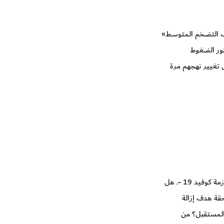
داف التضخم المتوسط»
طور الضغوط
 تغيير نهجهم مرة
السؤال المفتوح المتبقي، والذي أثرته في تعليقات سابقة هذا العام، هو كيف سيستجيب صُنّاع السياسات للتغيرات التي أحدثتها أزمة كوفيد 19 -. هل
قة هدف إزالة
 المستقبل؟ من