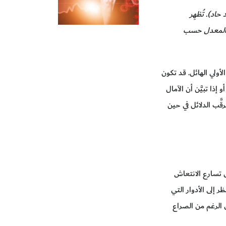
ة حرف V (التعافي السريع بعد ركود حاد). تُظهِر
ي (المعدل حسب
أولي الهائل. قد تكون
، وخاصة إذا عانت بلدان عديدة من موجة ثانية قوية من الإصابات بعدوى مرض فيروس كورونا 2019 (كوفيد - 19)، أو إذا تبيَّن أن الآمال
َّب الدلائل في حين
ل تسارع الانتعاش
إلى الأدوار التي
ى الرغم من الصراع