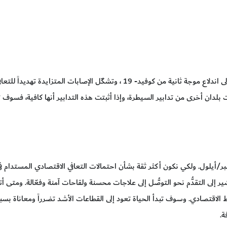
أما في أوروبا، فتُظهِر العديد من البلدان علامات تشير إلى اندلاع موجة ثانية من كوفيد- 19 ، وتشكّل الإص
ن أخرى من تدابير السيطرة، وإذا أثبتت هذه التدابير أنها كافية، فسوف تتم
 التي تشير إلى التقدُّم نحو التوصُّل إلى علاجات محسنة ولقاحات آمنة وفعّالة. ومتى
الاقتصادي. وسوف تبدأ الحياة تعود إلى القطاعات الأشد تضرراً ومعاناة بسبب
ة.