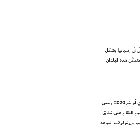
ابات المتزايدة تهديداً للتعافي في إسبانيا بشكل
كَّن هذه البلدان
هذا هو مبلغ علمنا الآن وقد اقتربنا من منتصف سبتمبر/أيلول. ولكي نكون أكثر ثقة بشأن احتمالات التعافي الاقتصادي المستدام في أواخر 2020 وحتى
 أتيح اللقاح على نطاق
 بروتوكولات التباعد