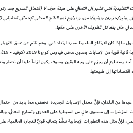
تُظهِر قطاعات كبيرة من الاقتصاد العالمي الآن العلامات التقليدية التي تشير إلى التعافي على هيئ
في يونيو/حزيران ويوليو/تموز، ويتراوح نمو الناتج المحلي الإجمالي الحقيق
ل ما إذا كان الارتفاع الملحوظ مجرد ارتداد فني وهم ناتج عن عمق الانهيار ال
هذه هي الحال
ا أحد يستطيع أن يجزم على وجه اليقين. وسوف يكون لزاماً علينا أن ننتظر ونترق
 اقتصاداتها إلى طبيعتها.
 غيرها من البلدان، فإنَّ معدل الإصابات الجديدة انخفض، مما يزيد من احتما
المؤشرات إلى مستوى عالٍ من السيطرة على العدوى وتسارع التعافي. وبالنظر 
، فإنَّ مثل هذه التطورات الإيجابية تبشِّرُ بتعافٍ قويٍّ للتجارة العالمية، عل