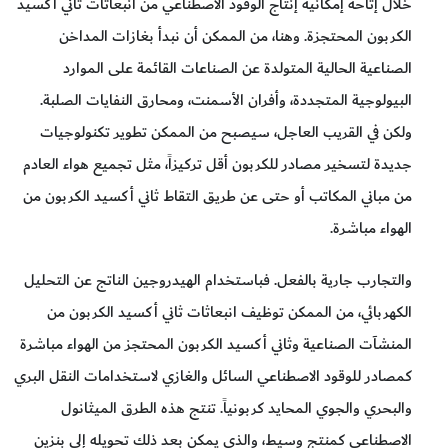
خلال إتاحة إمكانية إنتاج الوقود الاصطناعي من انبعاثات ثاني أكسيد
الكربون المحتجزة. وهنا، من الممكن أن نبدأ بغازات المداخن
الصناعية الحالية المتولدة عن الصناعات القائمة على الموارد
البيولوجية المتجددة، وأفران الأسمنت، ومحارق النفايات الصلبة.
ولكن في القريب العاجل، سيصبح من الممكن تطوير تكنولوجيات
جديدة لتسخير مصادر للكربون أقل تركيزاً، مثل تجميع هواء العادم
من مباني المكاتب أو حتى عن طريق التقاط ثاني أكسيد الكربون من
الهواء مباشرة.
والتجارب جارية بالفعل. فباستخدام الهيدروجين الناتج عن التحليل
الكهربائي، من الممكن توظيف انبعاثات ثاني أكسيد الكربون من
المنشآت الصناعية وثاني أكسيد الكربون المحتجز من الهواء مباشرة
كمصادر للوقود الاصطناعي السائل والغازي لاستخدامات النقل البري
والبحري والجوي المحايد كربونياً. تنتج هذه الطرق الميثانول
الاصطناعي كمنتج وسيط، والذي يمكن بعد ذلك تحويله إلى بنزين