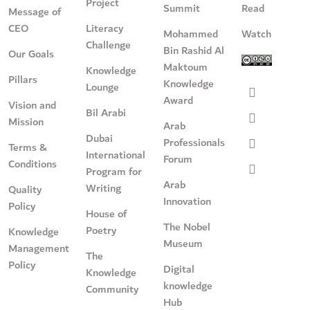
Project
Summit
Read
Message of
CEO
Literacy
Mohammed
Watch
Challenge
Bin Rashid Al
Our Goals
Maktoum
Knowledge
Pillars
Knowledge
Lounge
Award
Vision and
Bil Arabi
Mission
Arab
Dubai
Professionals
Terms &
International
Forum
Conditions
Program for
Arab
Writing
Quality
Innovation
Policy
House of
The Nobel
Poetry
Knowledge
Museum
Management
The
Policy
Digital
Knowledge
knowledge
Community
Hub