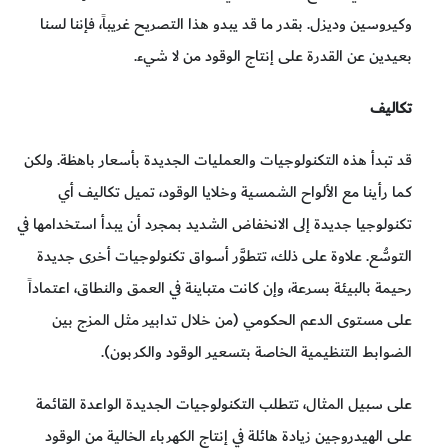
وكيروسين وديزل. بقدر ما قد يبدو هذا التصريح غريباً، فإننا لسنا
بعيدين عن القدرة على إنتاج الوقود من لا شيء.
تكاليف
قد تبدأ هذه التكنولوجيات والعمليات الجديدة بأسعار باهظة. ولكن
كما رأينا مع الألواح الشمسية وخلايا الوقود، تميل تكاليف أي
تكنولوجيا جديدة إلى الانخفاض الشديد بمجرد أن يبدأ استخدامها في
التوسُّع. علاوة على ذلك، تتطوَّر أسواق تكنولوجيات أخرى جديدة
رحيمة بالبيئة بسرعة، وإن كانت متباينة في العمق والنطاق، اعتماداً
على مستوى الدعم الحكومي (من خلال تدابير مثل المزج بين
الضوابط التنظيمية الخاصة بتسعير الوقود والكربون).
على سبيل المثال، تتطلب التكنولوجيات الجديدة الواعدة القائمة
على الهيدروجين زيادة هائلة في إنتاج الكهرباء الخالية من الوقود