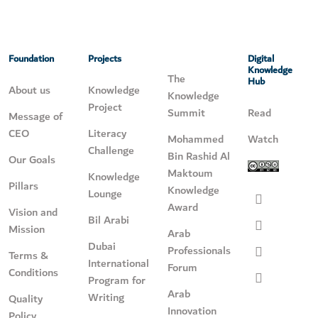
Foundation
Projects
Digital
Knowledge
The
Hub
About us
Knowledge
Knowledge
Project
Summit
Read
Message of
CEO
Literacy
Mohammed
Watch
Challenge
Bin Rashid Al
Our Goals
Maktoum
Knowledge
Pillars
Knowledge
Lounge
Award
Vision and
Bil Arabi
Mission
Arab
Dubai
Professionals
Terms &
International
Forum
Conditions
Program for
Arab
Writing
Quality
Innovation
Policy