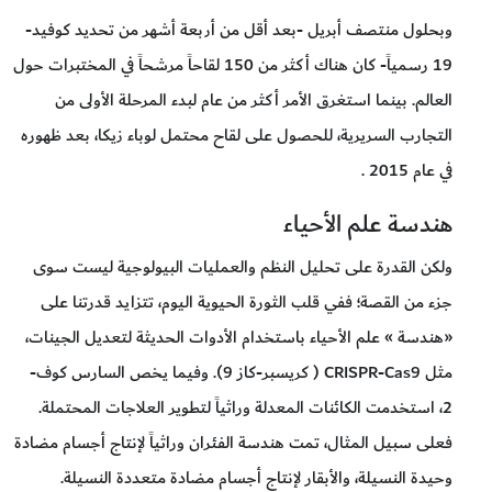
وبحلول منتصف أبريل -بعد أقل من أربعة أشهر من تحديد كوفيد-
19 رسمياً- كان هناك أكثر من 150 لقاحاً مرشحاً في المختبرات حول
العالم. بينما استغرق الأمر أكثر من عام لبدء المرحلة الأولى من
التجارب السريرية، للحصول على لقاح محتمل لوباء زيكا، بعد ظهوره
في عام 2015 .
هندسة علم الأحياء
ولكن القدرة على تحليل النظم والعمليات البيولوجية ليست سوى
جزء من القصة؛ ففي قلب الثورة الحيوية اليوم، تتزايد قدرتنا على
«هندسة » علم الأحياء باستخدام الأدوات الحديثة لتعديل الجينات،
مثل CRISPR-Cas9 ( كريسبر-كاز 9). وفيما يخص السارس كوف-
2، استخدمت الكائنات المعدلة وراثياً لتطوير العلاجات المحتملة.
فعلى سبيل المثال، تمت هندسة الفئران وراثياً لإنتاج أجسام مضادة
وحيدة النسيلة، والأبقار لإنتاج أجسام مضادة متعددة النسيلة.