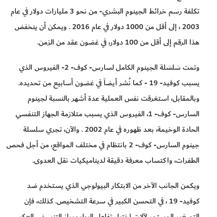
تكلفة رسم خرائط الجينوم البشري- من نحو 3 مليارات دولار في عام
2003 ، إلى أقل من 1000 دولار في عام 2016 . ويمكن أن ينخفض
هذا الرقم إلى أقل من 100 دولار، في غضون عقد من الزمن.
وتمت سَلسَلة الجينوم الكامل لسارس- كوف- 2- الفيروس الذي
يسبب كوفيد- 19 - كما نُشر أيضاً في غضون أسابيع من تحديده.
وبالمقابل، استغرقت نفس العملية عدة أشهر بالنسبة لجينوم
السارس- كوف- 1، الفيروس الذي يسبب متلازمة الجهاز التنفسي
الحادة الوخيمة، بعد ظهوره في عام 2002 . والآن، تجري سلسلة
جينوم السارس- كوف- 2 بانتظام في مختلف المواقع، من أجل فحص
الطفرات، واكتساب معرفة دقيقة لديناميكيات نقل العدوى.
ويكمن الجانب الآخر من الابتكار البيولوجي الذي يستخدم ضد
كوفيد- 19 ، في التحسن الكبير في سرعة التشخيص. كذلك، فإن
التصغير المستمر لآلات اختبار تفاعل البوليميراز التنسخي العكسي