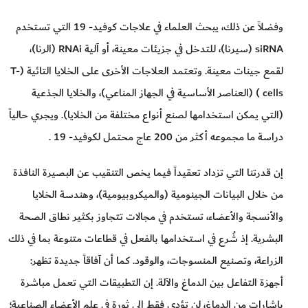
وفضلاً عن ذلك، يبحث العلماء في علاجات كوفيد- 19 التي تستخدم
siRNA (سيرنا)، للتدخل في جزيئات معينة، أو آلية RNAi (الرنا)،
لقمع جينات معينة. وتعتمد العلاجات الأخرى على الخلايا التائية (T-
cells ) (العناصر الأساسية في الجهاز المناعي)، والخلايا الجذعية
(التي يمكن استخدامها لصنع أنواع مختلفة من الخلايا). ويجري حالياً
دراسة ما مجموعه أكثر من 200 عاج محتمل لكوفيد- 19 .
إن قدرتنا التي تزداد تعقيداً فيما يخص التنقيب عن البصيرة النافذة
من خلال البيانات الجينومية (والميكروبيومية)، وهندسة الخلايا
والأنسجة والأعضاء، تستخدم في مجالات تتجاوز بكثير نطاق الصحة
البشرية. إذ شُرع في استخدامها بالفعل في قطاعات متنوعة بما في ذلك
الزراعة، وتصنيع المنسوجات، والوقود. كما أن آفاقاً جديدة تظهر:
أجهزة التفاعل بين الدماغ والآلة. إن التطبيقات التي تعمل مباشرة
بإشارات من الدماغ، لن تؤدي فقط إلى ثورة في علم الأعضاء الصناعية؛