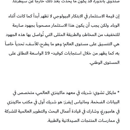
صندوق باندورا، قد يكون ما يحدث بعد ذلك خارجاً عن سيطرتنا.
إن قيمة الاستثمار في الابتكار البيولوجي لا تظهر أبداً كما كانت أثناء
الوباء. ولكن يجب أن يكون هذا الاستثمار مصحوباً بجهود صارمة
للتخفيف من المخاطر، والطريقة المثلى التي تُواصل بها هذه الجهود
هي التنسيق على مستوى العالم؛ وهو ما يطرح، للأسف، تحدياً خاصاً
به، كما يظهر من خلال استجابات كوفيد- 19 الواسعة النطاق على
المستوى الوطني.
* مايكل تشوي: شريك في معهد ماكينزي العالمي، متخصص في
البيانات الضخمة. وماتياس إيفرز: هو شريك أول في مكتب ماكينزي
في هامبورغ، وشارك في قيادة أعمال البحث والتطوير العالمية للشركة
في ممارسات المنتجات الصيدلانية والطبية.