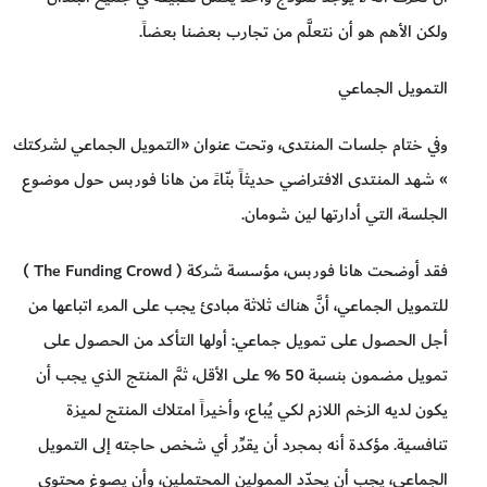
ولكن الأهم هو أن نتعلَّم من تجارب بعضنا بعضاً.
التمويل الجماعي
وفي ختام جلسات المنتدى، وتحت عنوان «التمويل الجماعي لشركتك
» شهد المنتدى الافتراضي حديثاً بنّاءً من هانا فوربس حول موضوع
الجلسة، التي أدارتها لين شومان.
فقد أوضحت هانا فوربس، مؤسسة شركة ( The Funding Crowd )
للتمويل الجماعي، أنَّ هناك ثلاثة مبادئ يجب على المرء اتباعها من
أجل الحصول على تمويل جماعي: أولها التأكد من الحصول على
تمويل مضمون بنسبة 50 % على الأقل، ثمَّ المنتج الذي يجب أن
يكون لديه الزخم اللازم لكي يُباع، وأخيراً امتلاك المنتج لميزة
تنافسية. مؤكدة أنه بمجرد أن يقرِّر أي شخص حاجته إلى التمويل
الجماعي، يجب أن يحدّد الممولين المحتملين، وأن يصوغ محتوى