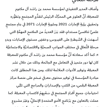
وأضاف المدير التنفيذي لمؤسسة محمد بن راشد آل مكتوم
للمعرفة، أنَّ العلومَ هي المحرِّكُ الرئيسُ لتقدُّمِ المجتمعِ وتطوُّره
وتحقيقِ رؤيةِ الإمارات 2021 ومئويةِ الإمارات 2071 في بناءِ مجتمعٍ
علميٍّ تنافسيٍّ مستدام، فقد بَرَزَ العديدُ من الملامحِ المهمَّةِ التي
أسهمَت في السَّيطرةِ على الفيروس،ِ وخفضِ مستوى الإصابات، وبدءِ
مرحلةِ التَّعافي في مختلفِ الجوانبِ الصحيَّةِ والاقتصاديَّةِ والاجتماعيَّة
». كما أكد سعادته أنَّ مؤسسة محمد بن راشد آل مكتوم للمعرفة
كان لها دور متميز في التعامل مع الجائحة، وذلك من خلال نشر
المعرفة، وتوفير الأدوات الملائمة لذلك. ومن هذا المنطلق كانت
مبادرة المؤسسة في توفير محتوى معرفي ضخم على منصة مركز
المعرفة الرقمي، من الكتبِ والإصداراتِ والمراجع التي تلبِّي
احتياجاتِ جميعِ أفرادِ المجتمعِ في سَعْيِهِمْ لاكتسابِ المعرفة. كما
عملت بالتعاون مع بَرْنامَجِ الأممِ المتحدةِ الإنمائيِّ، وعَبْرَ مشروعِ