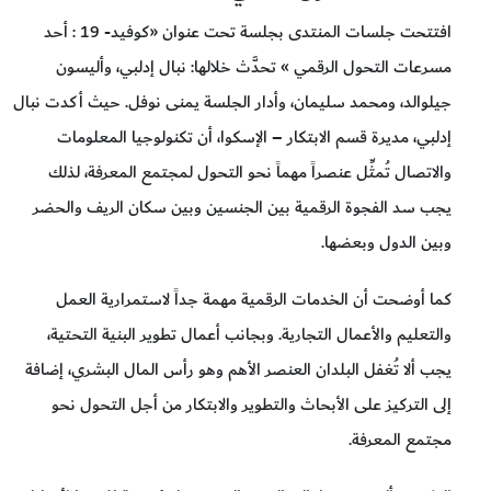
افتتحت جلسات المنتدى بجلسة تحت عنوان «كوفيد- 19 : أحد
مسرعات التحول الرقمي » تحدَّث خلالها: نبال إدلبي، وأليسون
جيلوالد، ومحمد سليمان، وأدار الجلسة يمنى نوفل. حيث أكدت نبال
إدلبي، مديرة قسم الابتكار – الإسكوا، أن تكنولوجيا المعلومات
والاتصال تُمثِّل عنصراً مهماً نحو التحول لمجتمع المعرفة، لذلك
يجب سد الفجوة الرقمية بين الجنسين وبين سكان الريف والحضر
وبين الدول وبعضها.
كما أوضحت أن الخدمات الرقمية مهمة جداً لاستمرارية العمل
والتعليم والأعمال التجارية. وبجانب أعمال تطوير البنية التحتية،
يجب ألا تُغفل البلدان العنصر الأهم وهو رأس المال البشري، إضافة
إلى التركيز على الأبحاث والتطوير والابتكار من أجل التحول نحو
مجتمع المعرفة.