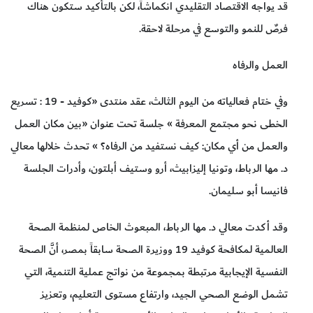
قد يواجه الاقتصاد التقليدي انكماشاً، لكن بالتأكيد ستكون هناك
فرصٌ للنمو والتوسع في مرحلة لاحقة.
العمل والرفاه
وفي ختام فعالياته من اليوم الثالث، عقد منتدى «كوفيد - 19 : تسريع
الخطى نحو مجتمع المعرفة » جلسة تحت عنوان «بين مكان العمل
والعمل من أي مكان: كيف نستفيد من الرفاه؟ » تحدث خلالها معالي
د. مها الرباط، وتونيا إليزابيث، أرو وستيف أبلتون، وأدرات الجلسة
فانيسا أبو سليمان.
وقد أكدت معالي د. مها الرباط، المبعوث الخاص لمنظمة الصحة
العالمية لمكافحة كوفيد 19 ووزيرة الصحة سابقاً بمصر، أنَّ الصحة
النفسية الإيجابية مرتبطة بمجموعة من نواتج عملية التنمية، التي
تشمل الوضع الصحي الجيد، وارتفاع مستوى التعليم، وتعزيز