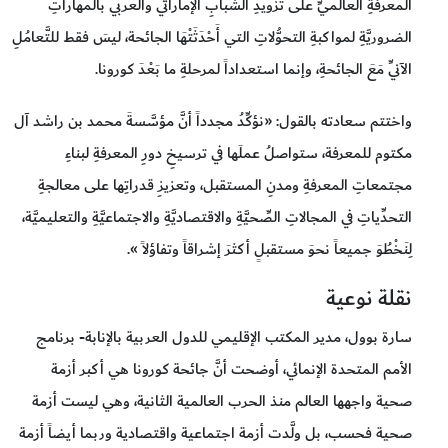
المعرفةِ العالميِّ على تزويدِ الشَّبابِ الإماراتيِّ والعربيِّ بالمهاراتِ
الضروريَّةِ لمواكبةِ التحوُّلاتِ التي أَحْدَثَتْهَا الجائحة، ليسَ فقط للتَّعامُلِ
الآنيِّ مَعَ الجائحةِ، وإنما استعداداً لمرحلةِ ما بَعْدَ كورونا.
واختتم سعادته بالقول: «نؤكِّدُ مجدداً أنَّ مؤسَّسةَ محمد بن راشد آل
مكتوم للمعرفة، ستواصلُ عملَها في ترسيخِ دورِ المعرفةِ لبناءِ
مجتمعاتِ المعرفةِ ومدنِ المستقبل، وتعزيزِ قدراتِها على معالجةِ
التحدِّياتِ في المجالاتِ الصِّحيَّةِ والاقتصاديَّةِ والاجتماعيَّةِ والتعليميَّة،
لِنَخْطُوَ جميعاً نحوَ مستقبلٍ أكثرَ إشراقاً وتفاؤلاً ».
نقلة نوعية
سارة بوول، مدير المكتب الإقليمي للدول العربية بالإنابة- برنامج
الأمم المتحدة الإنمائي، أوضحت أنَّ جائحة كورونا هي أكبر أزمة
صحية واجهها العالم منذ الحرب العالمية الثانية، وهي ليست أزمة
صحية فحسب، بل ولَّدت أزمة اجتماعية واقتصادية وربما أيضاً أزمة