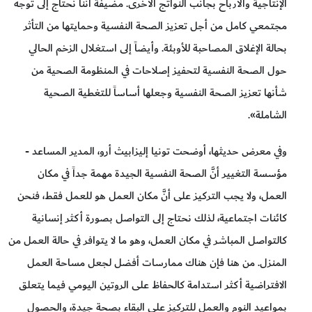
الإنتاجية والأرباح بجانب النواتج الأخرى. مضيفة أننا نحتاج إلى توجه
مجتمعي كامل من أجل تعزيز الصحة النفسية وحمايتها من التأثر
بحالة الإغلاق المصاحبة للأوبئة. وأيضاً إلى استغلال الزخم الحالي
حول الصحة النفسية لتحفيز إصلاحات في المنظومة الصحية من
شأنها تعزيز الصحة النفسية وجعلها أساساً للتغطية الصحية
الشاملة».
وفي معرض حديثها، أوضحت تونيا إليزابيث أرو، المدير المساعد -
مؤسسة التغيير أنَّ الصحة النفسية الجيدة مهمة جداً في مكان
العمل، ولا يجب التركيز على أنَّ مكان العمل هو للعمل فقط، فنحن
كائنات اجتماعية، لذلك نحتاج إلى التواصل بصورة أكثر إنسانية
كالتواصل المباشر في مكان العمل، وهو ما لا يتوافر في حالة العمل من
المنزل. من هنا فإن هناك ممارسات أفضل لجعل مساحة العمل
الافتراضية أكثر استدامة كالحفاظ على الروتين اليومي فيما يتعلق
بمواعيد النوم والعمل للتركيز على البقاء بصحة جيدة، والحصول