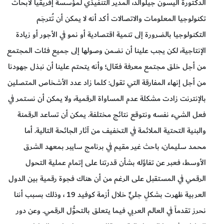
الدكتورة أليسون جيلوالد، المدير التنفيذي لمؤسسة إفريقيا لأبحاث
تكنولوجيا المعلومات والاتصالات أكد أنه لا يمكن أن تُترجَم
التكنولوجيا بالضرورة إلى تنمية اقتصادية أو نمو في الأجور أو زيادة
الإنتاجية، لكن يجب علينا أن نضمن وصولها إلى جميع فئات المجتمع
من أجل خلق مجتمع معرفة فعّال؛ وأنه يتحتم علينا أن نبذل جهودنا
من أجل إنهاء المفارقة التي تقول: كلما زاد عدد الأشخاص المتصلين
بالإنترنت زادت مشكلة عدم المساواة الرقمية، ولا يمكن أن نستمر في
فعل الشيء نفسه ونتوقع نتائج مختلفة. يمكن أن تساعد الرقمنة
والبنية التحتية الملائمة في التخفيف من آثار الجائحة التالية. أما
محمد سليمان، باحث غير مقيم في برنامج سايبر بمعهد الشرق
الأوسط، فعبر عن تفاؤله بشأن قدرتنا على إتمام عملية التحول
الرقمي في المستقبل على الرغم من أن هناك فجوة رقمية بين الدول
العربية ظهرت بشكلٍ جليٍّ خلال أزمة كوفيد 19 ، وذلك بسبب أننا
نحرز تقدماً في العالم العربي فيما يتعلق بالتحوُّل الرقمي. وعن دور