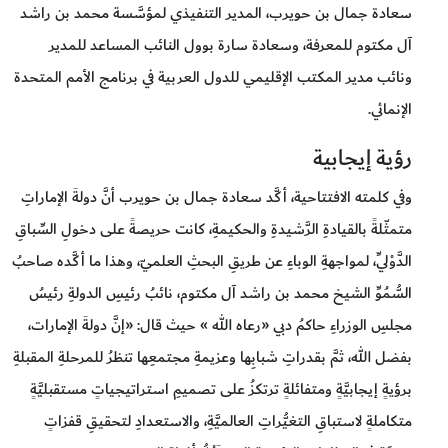
سعادة جمال بن حويرب، المدير التنفيذي لمؤسَّسة محمد بن راشد
آل مكتوم للمعرفة، وسعادة سارة بوول النائب المساعد للمدير
ونائب مدير المكتب الإقليمي للدول العربية في برنامج الأمم المتحدة
الإنمائي.
رؤية إيجابية
وفي كلمته الافتتاحية، أكَّد سعادة جمال بن حويرب أنَّ دولةَ الإماراتِ
متمثّلةً بالقيادةِ الرَّشيدةِ والحكيمةِ، كانت حريصةً على دخولِ السِّباقِ
الدَّوْليِّ، لمواجهةِ الوباءِ عن طريقِ البحثِ العلميّ، وهذا ما أكَّده صاحبُ
السُّمُوِّ الشيخ محمد بن راشد آل مكتوم، نائبُ رئيسِ الدولةِ رئيسُ
مجلسِ الوزراءِ حاكمُ دبي «رعاه الله » حيث قال: «إنَّ دولةَ الإمارات،
بفضل الله، ثمَّ بقدراتِ شبابِها وعزيمةِ مجتمعِها تنظرُ للمرحلةِ المقبلةِ
برؤيةٍ إيجابيَّةٍ ومتفائلةٍ ترتكزُ على تصميمِ استراتيجياتٍ مستقبليَّةٍ
متكاملةٍ لاستباقِ التغيُّراتِ العالميَّةِ، والاستعدادِ لتحقيقِ قفزاتٍ