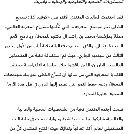
المستويات، الصحية والتعليمية والوقائية... وغيرها.
فقد اختتمت فعاليات المنتدى الافتراضي «كوفيد 19 : تسريع
الخطى نحو مجتمع المعرفة »، التي نظَّمها مشروع المعرفة العالمي،
ممثلاً بمؤسَّسة محمد بن راشد آل مكتوم للمعرفة، وبرنامج الأمم
المتحدة الإنمائي، والذي استمرت فعالياته ثلاثة أيام، من الأول وحتى
الثالث من سبتمبر الجاري، حيث تم استضافة نخبة من المتحدثين
العالميين البارزين، الذين ناقشوا خلال جلساته الافتراضية مختلف
القضايا المعرفية التي من شأنها أن تسرِّع الخطى نحو بناء مجتمعات
المعرفة، ودعم خطط النمو التي تصبو إليها الدول في ظل هذه الأزمة
الصحية العابرة للحدود.
ضمت أجندة المنتدى نخبة من الشخصيات المحلية والعربية
والعالمية، شاركوا بجلسات نقاشية وحوارات صبَّت في خانة البناء
المستقبلي لعالم أكثر تعافياً وتفاؤلاً، حيث افتتح المنتدى كلٌّ من