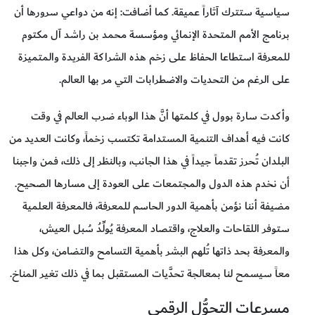
سياسية ستترك آثاراً عميقة. كما أضافت: إنه من دواعي سرورها أن
برنامج الأمم المتحدة الإنمائي ومؤسسة محمد بن راشد آل مكتوم
للمعرفة استطاعا الحفاظ على زخم هذه الشراكة الفريدة والمتميزة
على الرغم من التحديات والاضطرابات التي مر بها العالم.
وأكدت سارة بوول في كلمتها أنَّ هذا الوباء ضرب العالم في وقت
كانت فيه أهداف التنمية المستدامة تكتسب زخماً، وكانت العديد من
البلدان تُحرز تقدماً جيداً في هذا الجانب، وبالنظر إلى ذلك، فمن واجبنا
أن نخدم هذه الدول والمجتمعات على العودة إلى مسارها الصحيح.
مضيفة أننا نؤمن بأهمية الدور الحاسم للمعرفة، فالمعرفة العلمية
ستوفر اللقاحات والعلاج، واقتصاد المعرفة يُولِّدُ سُبل العيش،
والمعرفة بحد ذاتها تُلهم البشر بأهمية التسامح والتضامن، وكل هذا
معاً سيسمح لنا بمعالجة تحدَّيات المستقبل بما في ذلك تغير المناخ.
مسرعات التحوُّل الرقمي