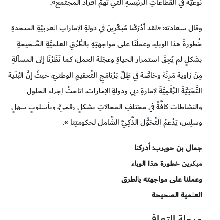
نوعيَّةٍ في القطاعاتِ الرئيسةِ التي تَهُمُّ أفرادَ المجتمع».
وقال سعادته: «لقد أَدْرَكْنا مُبَكِّرِينَ في دولةِ الإماراتِ العربيَّةِ المتحدةِ
خُطورةَ هذا الوباءِ، وعملْنَا على مواجهتِهِ بالطُّرُقِ العلميَّةِ الصَّحيحةِ
بشكلٍ لم يُعِقْ استمرار الحياةِ وعَجَلةَ العمل، كما نَظَرْنَا إلى المسألةِ
مِنْ زاويةٍ مَرِنَةٍ وخاصَّةً في ظِلِّ بَرْنامَجِ التَّعقيمِ الوطنيّ، حيثُ إنَّ البُنْيَةَ
التَّحْتِيَّةَ الرَّقْمِيَّةَ لإمارةِ دبي ودولةِ الإمارات، أتاحتْ إجراءَ الحلول
والنشاطات كافَّةً في مختلفِ المجالاتِ بشكلٍ رقميٍّ، وبأسلوبٍ سهلٍ
وسَلِسٍ، يَدْعَمُ التَّحَوُّلَ الذَّكِيَّ الشَّاملَ لحكومتِنَا ».
جمال بن حويرب: أدركنا
مبكرين خطورة هذا الوباء
وعملنا على مواجهته بالطرق
العلمية الصحيحة
مرحلة التعافي