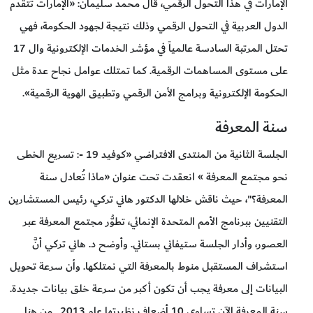
الإمارات في هذا التحول الرقمي، قال محمد سليمان: «الإمارات تتقدم
الدول العربية في التحول الرقمي وذلك نتيجة لجهود الحكومة، فهي
تحتل المرتبة السادسة عالمياً في مؤشر الخدمات الإلكترونية وال 17
على مستوى المساهمات الرقمية. كما تمتلك عوامل نجاح عدة مثل
الحكومة الإلكترونية وبرامج الأمن الرقمي وتطبيق الهوية الرقمية».
سنة المعرفة
الجلسة الثانية من المنتدى الافتراضي «كوفيد 19 -: تسريع الخطى
نحو مجتمع المعرفة » انعقدت تحت عنوان «ماذا تُعادل سنة
المعرفة؟"، حيث ناقش خلالها الدكتور هاني تركي، رئيس المستشارين
التقنيين ببرنامج الأمم المتحدة الإنمائي، تطوُّر مجتمع المعرفة عبر
العصور، وأدار الجلسة ستيفاني بستاني. وأوضح د. هاني تركي أنَّ
استشراف المستقبل منوط بالمعرفة التي نمتلكها. وأن سرعة تحويل
البيانات إلى معرفة يجب أن تكون أكبر من سرعة خلق بيانات جديدة.
سنة المعرفة الآن تساوي 10 أضعاف نظيرتها عام 2013 . من هنا