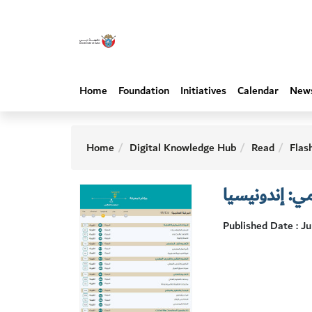
Home
Foundation
Initiatives
Calendar
New
Home
Digital Knowledge Hub
Read
Flas
ي: إندونيسيا
Published Date : J