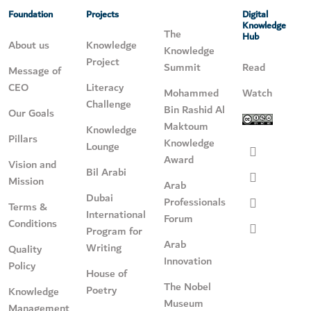
Foundation
Projects
Digital
Knowledge
The
Hub
About us
Knowledge
Knowledge
Project
Summit
Read
Message of
CEO
Literacy
Mohammed
Watch
Challenge
Bin Rashid Al
Our Goals
Maktoum
Knowledge
Pillars
Knowledge
Lounge
Award
Vision and
Bil Arabi
Mission
Arab
Dubai
Professionals
Terms &
International
Forum
Conditions
Program for
Arab
Writing
Quality
Innovation
Policy
House of
The Nobel
Poetry
Knowledge
Museum
Management