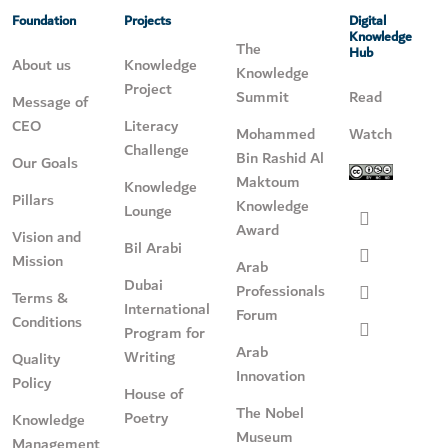
Foundation
Projects
Digital
Knowledge
The
Hub
About us
Knowledge
Knowledge
Project
Summit
Read
Message of
CEO
Literacy
Mohammed
Watch
Challenge
Bin Rashid Al
Our Goals
Maktoum
Knowledge
Pillars
Knowledge
Lounge
Award
Vision and
Bil Arabi
Mission
Arab
Dubai
Professionals
Terms &
International
Forum
Conditions
Program for
Arab
Writing
Quality
Innovation
Policy
House of
The Nobel
Poetry
Knowledge
Museum
Management