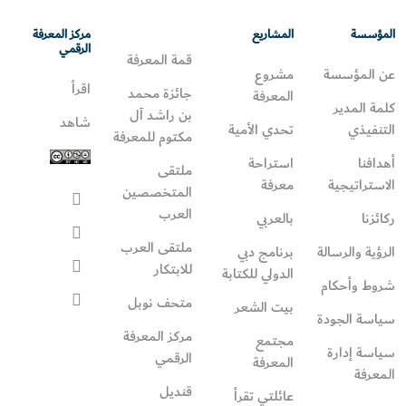
المؤسسة
المشاريع
مركز المعرفة
الرقمي
قمة المعرفة
عن المؤسسة
مشروع
اقرأ
جائزة محمد
المعرفة
كلمة المدير
بن راشد آل
شاهد
التنفيذي
تحدي الأمية
مكتوم للمعرفة
أهدافنا
استراحة
ملتقى
الاستراتيجية
معرفة
المتخصصين
العرب
ركائزنا
بالعربي
ملتقى العرب
الرؤية والرسالة
برنامج دبي
للابتكار
الدولي للكتابة
شروط وأحكام
متحف نوبل
بيت الشعر
سياسة الجودة
مركز المعرفة
مجتمع
سياسة إدارة
الرقمي
المعرفة
المعرفة
قنديل
عائلتي تقرأ‎