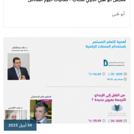
الدولي
للكتاب
أبو ظبي
-
فعاليات
اليوم
السادس
30 أبريل 2025
معرض