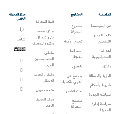
المؤسسة
المشاريع
مركز المعرفة
الرقمي
قمة المعرفة
عن المؤسسة
مشروع
اقرأ
جائزة محمد
المعرفة
كلمة المدير
بن راشد آل
شاهد
التنفيذي
تحدي الأمية
مكتوم للمعرفة
أهدافنا
استراحة
ملتقى
الاستراتيجية
معرفة
المتخصصين
العرب
ركائزنا
بالعربي
ملتقى العرب
الرؤية والرسالة
برنامج دبي
للابتكار
الدولي للكتابة
شروط وأحكام
متحف نوبل
بيت الشعر
سياسة الجودة
مركز المعرفة
مجتمع
سياسة إدارة
الرقمي
المعرفة
المعرفة