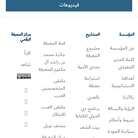
فيديوهات
المؤسسة
المشاريع
مركز المعرفة
الرقمي
قمة المعرفة
عن المؤسسة
مشروع
اقرأ
جائزة محمد
المعرفة
كلمة المدير
بن راشد آل
شاهد
التنفيذي
تحدي الأمية
مكتوم للمعرفة
أهدافنا
استراحة
ملتقى
الاستراتيجية
معرفة
المتخصصين
العرب
ركائزنا
بالعربي
ملتقى العرب
الرؤية والرسالة
برنامج دبي
للابتكار
الدولي للكتابة
شروط وأحكام
متحف نوبل
بيت الشعر
سياسة الجودة
مركز المعرفة