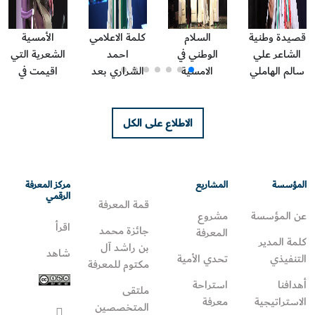
قصيدة وطنية
السلام
كلمة الاعلامي
الأمسية
الشاعر علي
الوطني في
احمد
الشعرية التي
سالم الهاملي
الامسية
الشراري بعد
اقيمت في
بيت الشعر
الشعرية
الامسية
سوق التنين ٢
دبي
بمناسبة اليوم
الشعرية ،
من تنظيم
الوطني 48
بيت الشعر
بيت الشعر
الاطلاع على الكل
بيت الشعر
دبي
دبي
دبي
المؤسسة
المشاريع
مركز المعرفة
الرقمي
قمة المعرفة
عن المؤسسة
مشروع
اقرأ
جائزة محمد
المعرفة
كلمة المدير
بن راشد آل
شاهد
التنفيذي
تحدي الأمية
مكتوم للمعرفة
أهدافنا
استراحة
ملتقى
الاستراتيجية
معرفة
المتخصصين