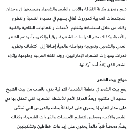
دعم وتعزيز مكانة الثقافة والأدب والشعر والشعراء وترسيخها في وجدان
المجتمعات العربية كموروث ثقافي يسهم في مسيرة التنمية والتطور،
وذلك من خلال استضافة وتنظيم الأحداث والفعاليات الثقافية والفنية
والأدبية، وكذلك نشر الدراسات الشعرية، ورقياً وإلكترونياً، ودعم الشعر
العربي والشعبي وترويجه وتواصله عالمياً، إضافة إلى اكتشاف وتطوير
قدرات ومهارات الشعراء الإماراتيين، ورفد اللغة العربية وعلومها، وإثراء
الشعر الذي يُعَدُّ أحد أركانها.
موقع بيت الشعر
يقع بيت الشعر في منطقة الشندغة التراثية بدبي، بالقرب من بيت الشيخ
سعيد آل مكتوم، ويعدُّ المركز الأهم للأنشطة الشعرية التي تحفل بها دبي
على مدار العام، إذ يحتوي على غرفة للأبحاث والدروس التي تخصُّ
الشعر والأدب، ومجلس لتنظيم الأمسيات والقراءات الشعرية، وكذلك
يضمُّ معرضاً فنياً دائماً يحتوي على إبداعات خطاطين وتشكيليين