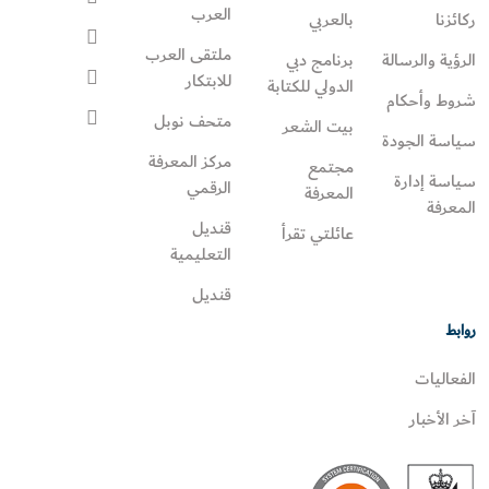
العرب
ركائزنا
بالعربي
ملتقى العرب
الرؤية والرسالة
برنامج دبي
للابتكار
الدولي للكتابة
شروط وأحكام
متحف نوبل
بيت الشعر
سياسة الجودة
مركز المعرفة
مجتمع
سياسة إدارة
الرقمي
المعرفة
المعرفة
قنديل
عائلتي تقرأ‎
التعليمية
قنديل
روابط
الفعاليات
آخر الأخبار